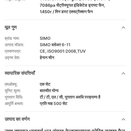
7086pa सेंट्रीफ्यूगल इंडिकेटेड ड्राफ्ट फैन
,
1450r / मिन डस्ट एक्सट्रैक्शन फैन
मूल गुण
ब्रांड नाम:
SIMO
उत्पाद मॉडल:
SIMO ब्लोअर 6-11
प्रमाणपत्र:
CE, ISO9001:2008,TUV
उद्गम देश:
हेनान चीन
व्यापारिक संपत्तियाँ
एमओक्यू:
एक सेट
यूनिट मूल्य:
बातचीत योग्य
भुगतान विधि:
टी / टी, एल / सी, भुगतान अवधि परक्राम्य है
आपूर्ति क्षमता:
प्रति माह 500 सेट
उत्पाद का वर्णन