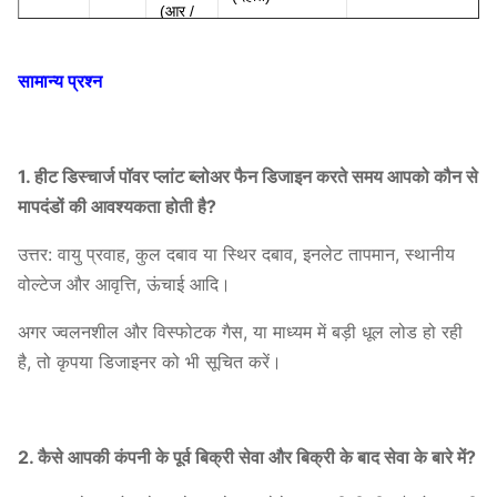
(
आर /
मिनट)
सामान्य प्रश्न
14D
1450
5435
~
7086
22,889
~
41,542
15D
1450
6240
~
8134
28153
~
51095
1. हीट डिस्चार्ज पॉवर प्लांट ब्लोअर फैन डिजाइन करते समय आपको कौन से
मापदंडों की आवश्यकता होती है?
16D
1450
7099
~
9255
34,167
~
62011
उत्तर: वायु प्रवाह, कुल दबाव या स्थिर दबाव, इनलेट तापमान, स्थानीय
6-11
17D
1450
8014
~
10448
40,892
~
74,379
वोल्टेज और आवृत्ति, ऊंचाई आदि।
18D
1450
8986
~
11713
48,648
~
88,292
अगर ज्वलनशील और विस्फोटक गैस, या माध्यम में बड़ी धूल लोड हो रही
19D
1450
10012
~
13051
57,215
~
103,840
है, तो कृपया डिजाइनर को भी सूचित करें।
20D
1450
11,093
~
14461
66733
~
121,114
2. कैसे आपकी कंपनी के पूर्व बिक्री सेवा और बिक्री के बाद सेवा के बारे में?