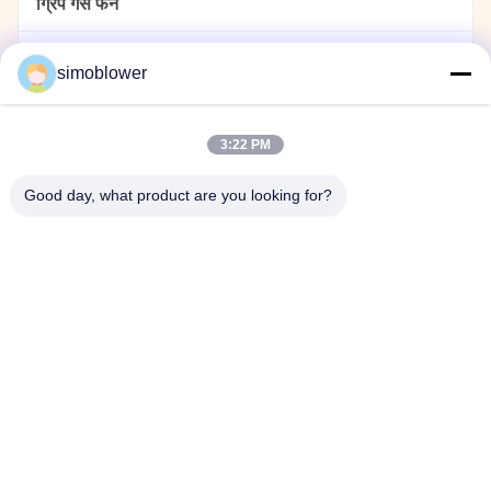
ग्रिप गैस फैन
धूल कलेक्टर फैन
simoblower
सीमेंट का पंखा
3:22 PM
पावर प्लांट फैन
Good day, what product are you looking for?
सामग्री हैंडलिंग ब्लोअर
स्टेनलेस स्टील सेंट्रीफ्यूगल पंखे
रासायनिक संयंत्र के लिए केन्द्रापसारक पंखे
घर
उत्पादों
वीडियो
हमारे बारे में
कारखाना दौरा
गुणवत्ता नियंत्रण
हमसे संपर्क करें
एक उद्धरण का अनुरोध करें
समाचार