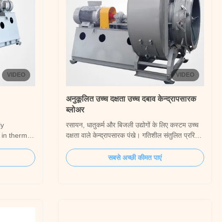
VIDEO
VIDEO
अनुकूलित उच्च दक्षता उच्च दबाव केन्द्रापसारक
ब्लोअर
ly
रसायन, धातुकर्म और बिजली उद्योगों के लिए कस्टम उच्च
n in thermal
दक्षता वाले केन्द्रापसारक पंखे। गतिशील संतुलित प्ररित
 fan
करनेवाला, तेल स्नान स्नेहन, और लचीला ड्राइव विकल्प
supplying
सुविधाएँ। चरम प्रदर्शन के लिए सीएफडी अनुकूलन के
सबसे अच्छी कीमत पाएं
wers for
साथ 70+ वर्ष की विनिर्माण विशेषज्ञता।
systems.
meet the