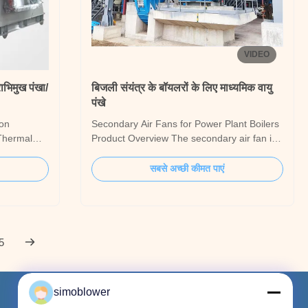
VIDEO
राभिमुख पंखा/
बिजली संयंत्र के बॉयलरों के लिए माध्यमिक वायु
पंखे
ion
Secondary Air Fans for Power Plant Boilers
 Thermal
Product Overview The secondary air fan is
n/Blower is
a critical component of the combustion air
ler systems
system in power plant boilers. Its primary
सबसे अच्छी कीमत पाएं
quipment.
function is to provide a precisely controlled
 with heat-
flow of air to the combustion zone above
le high-
the burner, facilitating complete fuel ...
5
simoblower