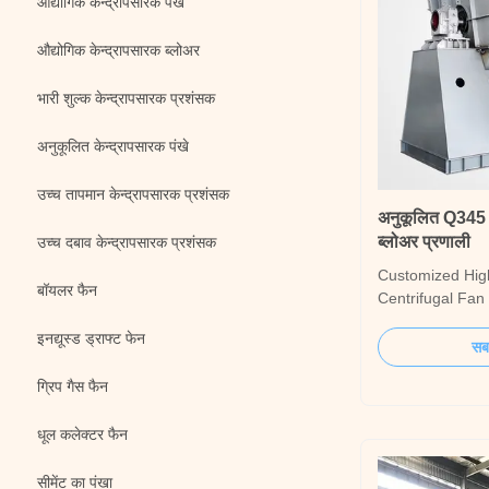
औद्योगिक केन्द्रापसारक पंखे
औद्योगिक केन्द्रापसारक ब्लोअर
भारी शुल्क केन्द्रापसारक प्रशंसक
अनुकूलित केन्द्रापसारक पंखे
उच्च तापमान केन्द्रापसारक प्रशंसक
अनुकूलित Q345 ऊ
ब्लोअर प्रणाली
उच्च दबाव केन्द्रापसारक प्रशंसक
Customized High
बॉयलर फैन
Centrifugal Fan
professional ind
इनद्यूस्ड ड्राफ्ट फेन
with over 70 ye
सबस
provide fully cu
ग्रिप गैस फैन
heavy-duty centr
fans for demandi
धूल कलेक्टर फैन
Engineered to ..
सीमेंट का पंखा