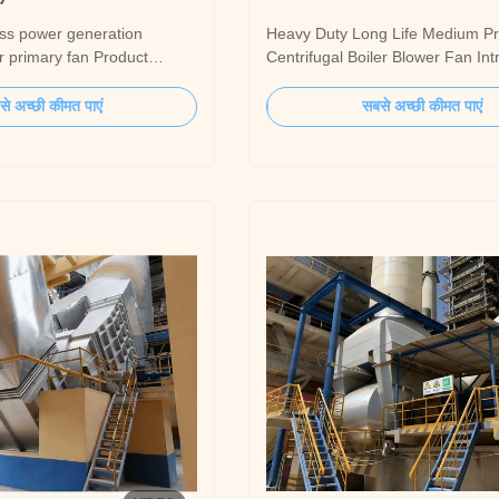
s power generation
Heavy Duty Long Life Medium P
r primary fan Product
Centrifugal Boiler Blower Fan Int
 professional industrial fan
The 5-06 series fan can be used 
th 70 years of experience,
feeding system of 2-670t/h steam
े अच्छी कीमत पाएं
सबसे अच्छी कीमत पाएं
-performance primary fans
thermal power plants, it can also
signed for 1×30MW biomass
requirements of the high-pressu
n boiler systems.
performance parameters of the fl
et the ...
bed furnace. ...