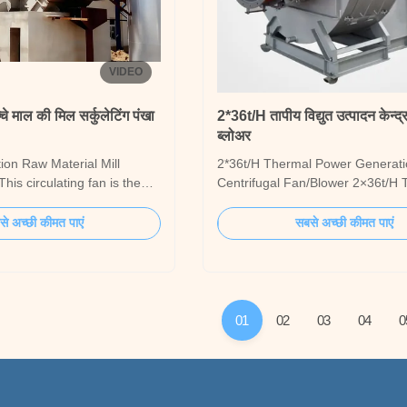
VIDEO
चे माल की मिल सर्कुलेटिंग पंखा
2*36t/H तापीय विद्युत उत्पादन केन्द्
ब्लोअर
on Raw Material Mill
2*36t/H Thermal Power Generat
his circulating fan is the
Centrifugal Fan/Blower 2×36t/H
ng equipment in cement raw
Power Generation Centrifugal Fa
g systems (such as air-
engineered for coal/gas-fired boi
े अच्छी कीमत पाएं
सबसे अच्छी कीमत पाएं
rtical roller mills). Its
as high-efficiency air handling e
o drive the circulating flow of
Features heavy-duty construction
s (typically kiln exit
resistant alloy impellers for reliab
temperatur...
01
02
03
04
0