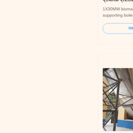
1X30MW biomas
supporting boile
Description As a
manufacturer wi
सबस
we provide high
specifically de
power generatio
Engineered to me