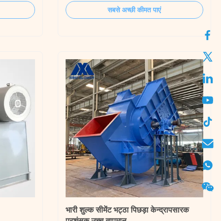
 for high-
applications, our centrifugal fans and
सबसे अच्छी कीमत पाएं
 this
blowers deliver reliable performance in
clean gases
demanding high-temperature environments.
uctural
These robust air handling systems are
designed for both ...
भारी शुल्क सीमेंट भट्ठा पिछड़ा केन्द्रापसारक
प्रशंसक उच्च तापमान