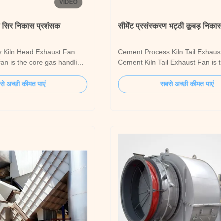
VIDEO
्ठी सिर निकास प्रशंसक
सीमेंट प्रसंस्करण भट्ठी कूबड़ निकास
y Kiln Head Exhaust Fan
Cement Process Kiln Tail Exhau
 fan is the core gas handling
Cement Kiln Tail Exhaust Fan is 
ment raw material grinding
driving force and key control equ
s air-swept mills and
the preheater and calciner syste
े अच्छी कीमत पाएं
सबसे अच्छी कीमत पाएं
ls). Its critical role is to drive
modern dry-process cement prod
flow of dust-laden hot gas
line. Installed after the outlet of 
it gases) within the ...
preheater (C1 cyclone), it under
primary ...