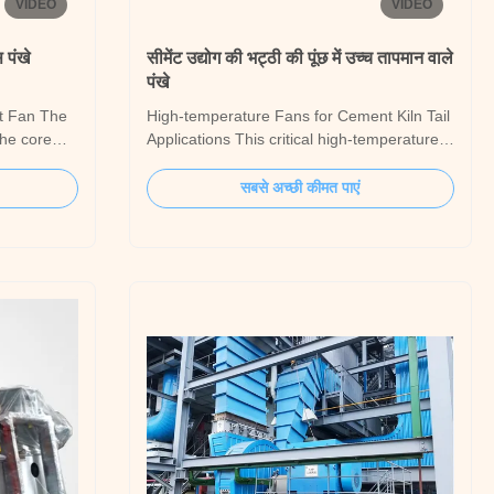
VIDEO
VIDEO
 पंखे
सीमेंट उद्योग की भट्ठी की पूंछ में उच्च तापमान वाले
पंखे
st Fan The
High-temperature Fans for Cement Kiln Tail
the core
Applications This critical high-temperature
ipment in
fan is specifically engineered for preheater
m of a
and calciner systems at the kiln tail of
सबसे अच्छी कीमत पाएं
uction
modern dry-process cement production
the kiln-end
lines. It extracts and conveys high-
takes two
temperature dust-laden waste gas from
C1/C2 cyclones ...