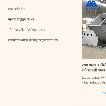
पावर प्लांट फैन
सामग्री हैंडलिंग ब्लोअर
स्टेनलेस स्टील सेंट्रीफ्यूगल पंखे
रासायनिक संयंत्र के लिए केन्द्रापसारक पंखे
उच्च तापमान औद्यो
ब्लोअर बड़ी क्षमता
Large capacity 
kilns induced dr
Large capacity 
kilns induced dr
सबस
draft fan regula
the furnace cavi