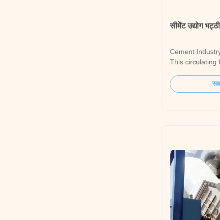
सीमेंट उद्योग भट
Cement Industr
This circulating
equipment in ce
systems (such a
सबस
vertical roller mil
the circulating 
(typically kiln ex