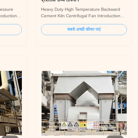
ressure
Heavy Duty High Temperature Backward
roduction
Cement Kiln Centrifugal Fan Introduction
in the
1.The fan pressure is high, therefore it is
 boiler in
especially suitable for 1-20t/h industrial
सबसे अच्छी कीमत पाएं
 meet the
boilers, which equipped with spiral pipes
re head
and multi-tube dust collector. 2.The induced
uidized
draft fan is made into a single suction, ...