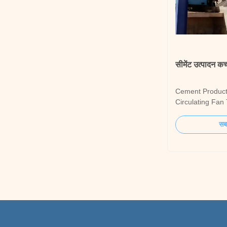
सीमेंट उत्पादन कच्
Cement Producti
Circulating Fan T
core gas handli
material grindin
सबस
swept mills and ve
critical role is t
dust-laden hot ga
gases...