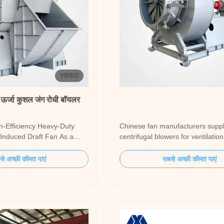
VIDEO
र्जा कुशल जंग रोधी बॉयलर
-Efficiency Heavy-Duty
Chinese fan manufacturers supp
 Induced Draft Fan As a
centrifugal blowers for ventilatio
ustrial fan manufacturer
power plants As leading Chinese
ars of experience, we
manufacturers, we specialize in 
े अच्छी कीमत पाएं
सबसे अच्छी कीमत पाएं
stomized high-efficiency,
high-performance centrifugal blo
ifugal induced draft (ID)
thermal power plant ventilation 
ng industrial applications.
Our equipment is engineered to 
.
rigorous demands of ...