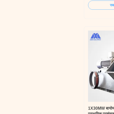
handling of hot,
सबस
gases in demandi
Constructed wit
alloys and speci
durable ...
1X30MW बायोमा
प्राथमिक प्रशंस