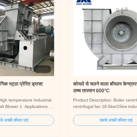
VIDEO
गिक भट्ठा प्रेरित ड्राफ्ट
कोयले से चलने वाला बॉयलर केन्द्रा
उच्च तापमान 600°C
High temperature Industrial
Product Description: Boiler centri
aft Blower 1. Applications for
centrifugal fan 18.5kw/15kw indus
High temperature Industrial
induced draft fan The coal-fired b
aft Blower The kiln induced
blower delivers flue gas or gas c
े अच्छी कीमत पाएं
सबसे अच्छी कीमत पाएं
tes the air temperature in
impurity particles. When the impu
ty by adjusting the exhaust
concentration is less than 200mg