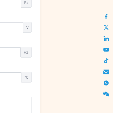
Pa
V
HZ
°C