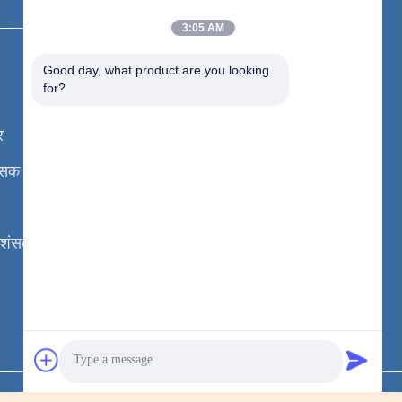
हमसे संपर्क करें
3:05 AM
पता:
No.343, SIMO रोड, फ़ेंगकुआन
Good day, what product are you looking 
ज़िला, ज़िनक्सिआंग सिटी, हेआन प्रांत,
for?
चीन
र
टेलीफोन:
+86-373-5828637
शंसक
फैक्स:
+86--18003807607
ईमेल:
service@simoblower.com
्रशंसक
काम का समय:
:00-:00
अभी पूछताछ करें