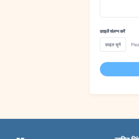
फ़ाइलें संलग्न करें
फ़ाइल चुनें
Plea