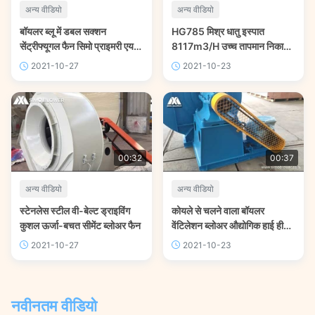
अन्य वीडियो
अन्य वीडियो
बॉयलर ब्लू में डबल सक्शन
HG785 मिश्र धातु इस्पात
सेंट्रीफ्यूगल फैन सिमो प्राइमरी एयर
8117m3/H उच्च तापमान निकास
फैन
पंखा केन्द्रापसारक ब्लोअर
2021-10-27
2021-10-23
00:32
00:37
अन्य वीडियो
अन्य वीडियो
स्टेनलेस स्टील वी-बेल्ट ड्राइविंग
कोयले से चलने वाला बॉयलर
कुशल ऊर्जा-बचत सीमेंट ब्लोअर फैन
वेंटिलेशन ब्लोअर औद्योगिक हाई हीट
ब्लोअर
2021-10-27
2021-10-23
नवीनतम वीडियो