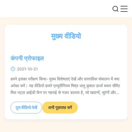
मुख्य वीडियो
कंपनी प्रोफाइल
2021-10-21
हमने इसका परीक्षण किया- मुख्य विशेषताएं देखें और वास्तविक संचालन में क्या
अपेक्षा करें। यह वीडियो हमारे एल्यूमीनियम मिश्र धातु कुशल ऊर्जा बचत सीमेंट
मिल भट्ठा आईडी फैन पर गहराई से नज़र डालता है, जो खदानों, सुरंगों और
कूलिंग टावरों में इसके औद्योगिक अनुप्रयोगों को प्रदर्शित करता है। आप देखेंगे
कि कैसे इसकी लचीली गति सेटिंग्स और मजबूत निर्माण कठिन वातावरण में
पूरा वीडियो देखें
अभी पूछताछ करें
विश्वसनीय प्रदर्शन और ऊर्जा दक्षता प्रदान करते हैं।