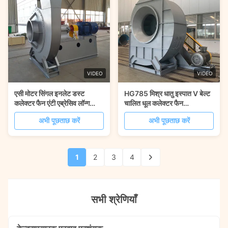
VIDEO
VIDEO
एसी मोटर सिंगल इनलेट डस्ट
HG785 मिश्र धातु इस्पात V बेल्ट
कलेक्टर फैन एंटी एब्रेसिव लॉन्ग
चालित धूल कलेक्टर फैन
लाइफटाइम
धमाकाप्रूफ
अभी पूछताछ करें
अभी पूछताछ करें
1
2
3
4
सभी श्रेणियाँ