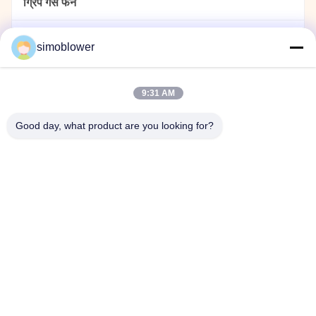
ग्रिप गैस फैन
धूल कलेक्टर फैन
simoblower
सीमेंट का पंखा
9:31 AM
पावर प्लांट फैन
Good day, what product are you looking for?
सामग्री हैंडलिंग ब्लोअर
स्टेनलेस स्टील सेंट्रीफ्यूगल पंखे
रासायनिक संयंत्र के लिए केन्द्रापसारक पंखे
घर
उत्पादों
वीडियो
हमारे बारे में
कारखाना दौरा
गुणवत्ता नियंत्रण
हमसे संपर्क करें
एक उद्धरण का अनुरोध करें
समाचार