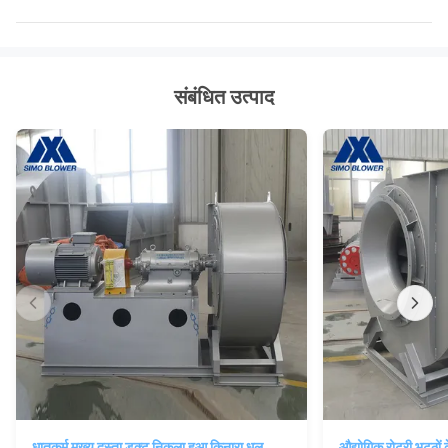
संबंधित उत्पाद
धातुकर्म मुख्य दस्ता डक्ट निकला हुआ किनारा धूल
औद्योगिक रोटरी भट्ठों