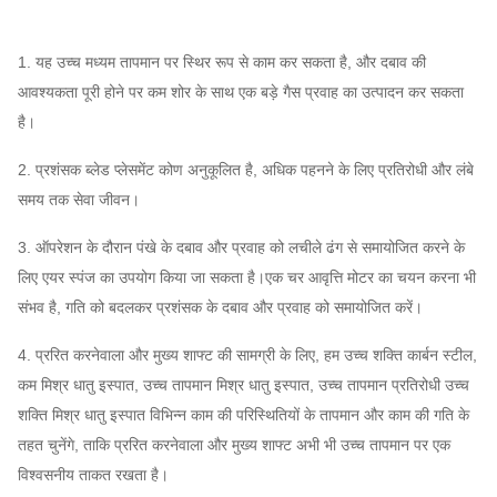
प्रणाली
असाइन
शंकु,
Q235, Q345, SS304,
विन्यास
कर सकते
SS316, HG785, DB685 ...
1. यह उच्च मध्यम तापमान पर स्थिर रूप से काम कर सकता है, और दबाव की
एयर इनलेट स्पंज
हैं
आवश्यकता पूरी होने पर कम शोर के साथ एक बड़े गैस प्रवाह का उत्पादन कर सकता
है।
45 # स्टील (उच्च शक्ति कार्बन
मुख्य शाफ्ट
संरचनात्मक स्टील), 42CrMo,
2. प्रशंसक ब्लेड प्लेसमेंट कोण अनुकूलित है, अधिक पहनने के लिए प्रतिरोधी और लंबे
स्टेनलेस स्टील ...
समय तक सेवा जीवन।
सहनशीलता
FAG, SKF, NSK, ZWZ…
सिस्टम बेस फ्रेम, सुरक्षात्मक स्क्रीनिंग,
साइलेंसर, इनलेट और
3. ऑपरेशन के दौरान पंखे के दबाव और प्रवाह को लचीले ढंग से समायोजित करने के
आउटलेट पाइपलाइन कम्पेसाटर,
लिए एयर स्पंज का उपयोग किया जा सकता है।एक चर आवृत्ति मोटर का चयन करना भी
इनलेट और आउटलेट निकला हुआ किनारा, स्पंज, इलेक्ट्रिक
संभव है, गति को बदलकर प्रशंसक के दबाव और प्रवाह को समायोजित करें।
ऐच्छिक
एक्चुएटर,
शॉक आइसोलेटर, डायफ्राम कपलिंग, फ्लुइड कपलिंग,
अवयव
4. प्ररित करनेवाला और मुख्य शाफ्ट की सामग्री के लिए, हम उच्च शक्ति कार्बन स्टील,
मोटर रेन कवर, टेम्परेचर सेंसर, वाइब्रेटिंग सेंसर, सॉफ्ट स्टार्टर,
कम मिश्र धातु इस्पात, उच्च तापमान मिश्र धातु इस्पात, उच्च तापमान प्रतिरोधी उच्च
इन्वर्टर, स्पेशल इलेक्ट्रिकल मोटर, सिस्टम मॉनिटरिंग इंस्ट्रूमेंट,
शक्ति मिश्र धातु इस्पात विभिन्न काम की परिस्थितियों के तापमान और काम की गति के
ल्यूब सिस्टम, ओवरहेड ल्यूब टैंक आदि।
तहत चुनेंगे, ताकि प्ररित करनेवाला और मुख्य शाफ्ट अभी भी उच्च तापमान पर एक
विश्वसनीय ताकत रखता है।