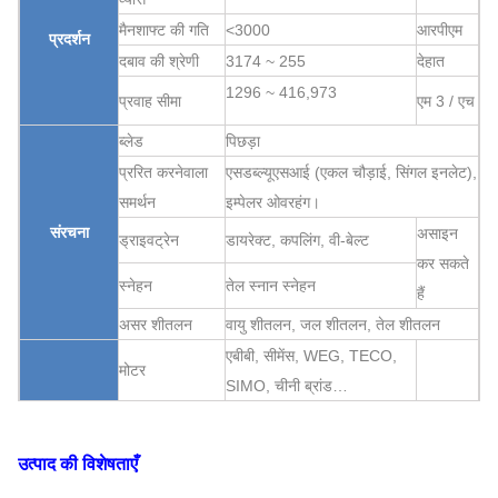
मैनशाफ्ट की गति
<3000
आरपीएम
प्रदर्शन
दबाव की श्रेणी
3174 ~ 255
देहात
1296 ~ 416,973
प्रवाह सीमा
एम 3 / एच
ब्लेड
पिछड़ा
प्ररित करनेवाला
एसडब्ल्यूएसआई (एकल चौड़ाई, सिंगल इनलेट),
समर्थन
इम्पेलर ओवरहंग।
संरचना
असाइन
ड्राइवट्रेन
डायरेक्ट, कपलिंग, वी-बेल्ट
कर सकते
स्नेहन
तेल स्नान स्नेहन
हैं
असर शीतलन
वायु शीतलन, जल शीतलन, तेल शीतलन
एबीबी, सीमेंस, WEG, TECO,
मोटर
SIMO, चीनी ब्रांड…
Q235, Q345, SS304,
प्ररित करनेवाला
SS316, HG785, DB685 ...
उत्पाद की विशेषताएँ
आवरण, वायु प्रवेश