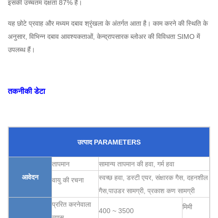
इसकी उच्चतम दक्षता 87% है।
यह छोटे प्रवाह और मध्यम दबाव श्रृंखला के अंतर्गत आता है। काम करने की स्थिति के
अनुसार, विभिन्न दबाव आवश्यकताओं, केन्द्रापसारक ब्लोअर की विविधता SIMO में
उपलब्ध हैं।
तकनीकी डेटा
उत्पाद PARAMETERS
तापमान
सामान्य तापमान की हवा, गर्म हवा
आवेदन
स्वच्छ हवा
, डस्टी एयर,
संक्षारक गैस,
दहनशील
वायु की रचना
गैस,
पाउडर सामग्री,
प्रकाश कण सामग्री
प्ररित करनेवाला
मिमी
400 ~ 3500
व्यास