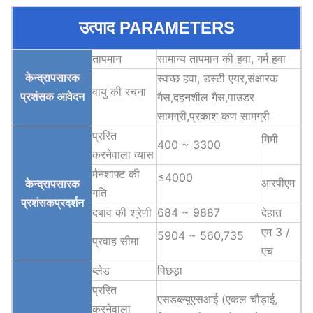
उत्पाद PARAMETERS
तापमान
सामान्य तापमान की हवा, गर्म हवा
केन्द्रापसारक
स्वच्छ हवा
, डस्टी एयर,
संक्षारक
वायु की रचना
प्रशंसक
आवेदन
गैस,
दहनशील गैस,
पाउडर
सामग्री,
प्रकाश कण सामग्री
प्ररित
मिमी
400 ~ 3300
करनेवाला व्यास
मैनशाफ्ट की
≤4000
आरपीएम
केन्द्रापसारक
गति
प्रशंसक
प्रदर्शन
दबाव की श्रेणी
684 ~ 9887
देहात
एम 3 /
5904 ~ 560,735
प्रवाह सीमा
एच
ब्लेड
पिछड़ा
प्ररित
एसडब्ल्यूएसआई (एकल चौड़ाई,
करनेवाला