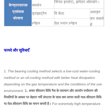
सिंगल इनलेट), इम्पेलर ओवरहंग।
केन्द्रापसारक
समर्थन
प्रशंसक
असाइन
ड्राइवट्रेन
वि बेल्ट
संरचना
कर सकते
स्नेहन
तेल स्नान स्नेहन
हैं
वायु शीतलन, जल शीतलन, तेल
असर शीतलन
शीतलन
एबीबी, सीमेंस, WEG,
फायदे और सुविधाएँ
मोटर
TECO, SIMO, चीनी
ब्रांड…
Q235, Q345,
प्ररित
SS304, SS316,
1. The bearing cooling method selects a low-cost water-cooling
करनेवाला
HG785, DB685 ...
method or an oil-cooling method with better heat dissipation
depending on the gas temperature and the conditions of the use
आवरण, वायु
केन्द्रापसारक
environment.
1. असर शीतलन विधि गैस के तापमान और उपयोग पर्यावरण की
प्रवेश शंकु,
Q235, Q345,
प्रशंसक
असाइन
स्थितियों के आधार पर बेहतर गर्मी लंपटता के साथ कम लागत वाली जल-शीतलन विधि
SS304, SS316,
प्रणाली
कर सकते
या तेल-शीतलन विधि का चयन करती है।
For extremely high temperature
एयर इनलेट