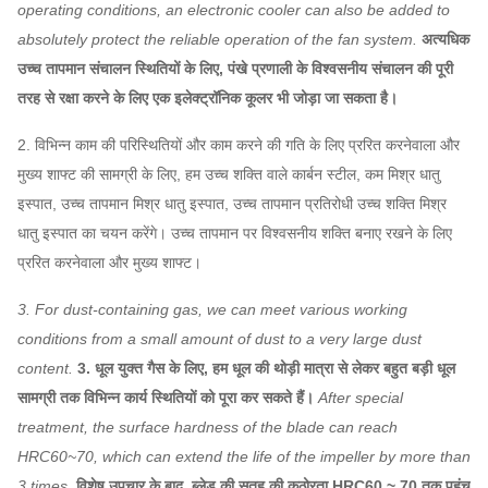
HG785, DB685 ...
विन्यास
हैं
operating conditions, an electronic cooler can also be added to
स्पंज
absolutely protect the reliable operation of the fan system.
अत्यधिक
45 # स्टील (उच्च शक्ति
उच्च तापमान संचालन स्थितियों के लिए, पंखे प्रणाली के विश्वसनीय संचालन की पूरी
कार्बन संरचनात्मक
तरह से रक्षा करने के लिए एक इलेक्ट्रॉनिक कूलर भी जोड़ा जा सकता है।
मुख्य शाफ्ट
स्टील), 42CrMo,
2. विभिन्न काम की परिस्थितियों और काम करने की गति के लिए प्ररित करनेवाला और
स्टेनलेस स्टील ...
मुख्य शाफ्ट की सामग्री के लिए, हम उच्च शक्ति वाले कार्बन स्टील, कम मिश्र धातु
FAG, SKF, NSK,
सहनशीलता
इस्पात, उच्च तापमान मिश्र धातु इस्पात, उच्च तापमान प्रतिरोधी उच्च शक्ति मिश्र
ZWZ…
धातु इस्पात का चयन करेंगे। उच्च तापमान पर विश्वसनीय शक्ति बनाए रखने के लिए
सिस्टम बेस फ्रेम, सुरक्षात्मक स्क्रीनिंग,
साइलेंसर,
प्ररित करनेवाला और मुख्य शाफ्ट।
इनलेट और आउटलेट पाइपलाइन कम्पेसाटर,
केन्द्रापसारक
इनलेट और आउटलेट निकला हुआ किनारा, स्पंज,
3. For dust-containing gas, we can meet various working
प्रशंसक
इलेक्ट्रिक एक्चुएटर,
शॉक आइसोलेटर, डायफ्राम
conditions from a small amount of dust to a very large dust
ऐच्छिक
कपलिंग, फ्लुइड कपलिंग, मोटर रेन कवर, टेम्परेचर
content.
3. धूल युक्त गैस के लिए, हम धूल की थोड़ी मात्रा से लेकर बहुत बड़ी धूल
अवयव
सेंसर, वाइब्रेटिंग सेंसर, सॉफ्ट स्टार्टर, इन्वर्टर,
सामग्री तक विभिन्न कार्य स्थितियों को पूरा कर सकते हैं।
After special
स्पेशल इलेक्ट्रिकल मोटर, सिस्टम मॉनिटरिंग
treatment, the surface hardness of the blade can reach
इंस्ट्रूमेंट, ल्यूब सिस्टम, ओवरहेड ल्यूब टैंक आदि।
HRC60~70, which can extend the life of the impeller by more than
3 times.
विशेष उपचार के बाद, ब्लेड की सतह की कठोरता HRC60 ~ 70 तक पहुंच