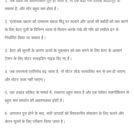
1. जब दबाव की आवश्यकता पूरी हो जाती है, तो एक बड़ा गैस प्रवाह आउटपुट हो
करनेवाला
HG785, DB685 ...
सकता है, और शोर बहुत कम होता है।
आवरण, वायु
केन्द्रापसारक
2. प्रशंसक दक्षता को उच्चतम दक्षता बिंदु पर चलाने और ऊर्जा की बर्बादी को कम करने
प्रवेश शंकु,
Q235, Q345,
प्रशंसक
असाइन
के लिए बेल्ट पुली के विभिन्न व्यास से मिलान करके पंखे की गति को लचीले ढंग से
SS304, SS316,
प्रणाली
कर सकते
निर्धारित किया जा सकता है।
एयर इनलेट
HG785, DB685 ...
विन्यास
हैं
स्पंज
3. बेल्ट की सुस्ती के कारण ऊर्जा के नुकसान को कम करने के लिए बेल्ट के आसान
टेंशन के लिए मोटर स्लाइडिंग गाइड दिए गए हैं।
45 # स्टील (उच्च शक्ति
कार्बन संरचनात्मक स्टील),
4. जब एयरफ्लो प्रतिरोध बढ़ जाता है, तो मोटर लोड स्वचालित रूप से कम हो जाएगा
मुख्य शाफ्ट
42CrMo, स्टेनलेस
और मोटर जला नहीं जाएगा।
स्टील ...
5. एक अखंड ब्रैकेट के मामले में, स्थापना बहुत सरल है और एक पेशेवर तकनीशियन से
FAG, SKF, NSK,
सहनशीलता
बहुत कम समर्थन की आवश्यकता होती है।
ZWZ…
सिस्टम बेस फ्रेम, सुरक्षात्मक स्क्रीनिंग,
साइलेंसर,
6. उत्पादन पूरा होने के बाद, सभी उत्पादों को विश्वसनीय संचालन के लिए चलने और
इनलेट और आउटलेट पाइपलाइन कम्पेसाटर,
कंपन मूल्यों के लिए परीक्षण किया जाता है।
केन्द्रापसारक
इनलेट और आउटलेट निकला हुआ किनारा, स्पंज,