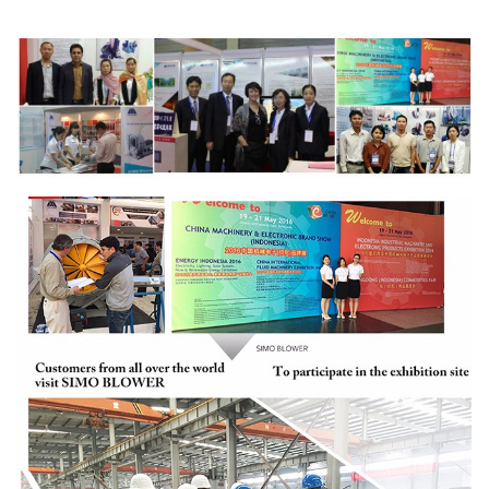
प्रशंसक
इलेक्ट्रिक एक्चुएटर,
शॉक आइसोलेटर, डायफ्राम
ऐच्छिक
कपलिंग, फ्लुइड कपलिंग, मोटर रेन कवर, टेम्परेचर
अवयव
सेंसर, वाइब्रेटिंग सेंसर, सॉफ्ट स्टार्टर, इन्वर्टर, स्पेशल
इलेक्ट्रिकल मोटर, सिस्टम मॉनिटरिंग इंस्ट्रूमेंट, ल्यूब
सिस्टम, ओवरहेड ल्यूब टैंक आदि।