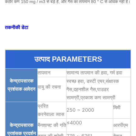
कठोर कण 150 mg / m3 से बड़े हैं, और गैस का तापमान 80 ° C से अधिक नहीं है।
तकनीकी डेटा
उत्पाद PARAMETERS
तापमान
सामान्य तापमान की हवा, गर्म हवा
केन्द्रापसारक
स्वच्छ हवा
, डस्टी एयर,
संक्षारक
वायु की रचना
प्रशंसक आवेदन
गैस,
दहनशील गैस,
पाउडर
सामग्री,
प्रकाश कण सामग्री
प्ररित
मिमी
250 ~ 2000
करनेवाला व्यास
≤4000
केन्द्रापसारक
मैनशाफ्ट की गति
आरपीएम
प्रशंसक
प्रदर्शन