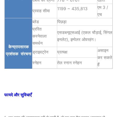
दबाव की श्रेणी
778 ~ 6761
देहात
एम 3 /
1199 ~ 435,813
प्रवाह सीमा
एच
ब्लेड
पिछड़ा
प्ररित
एसडब्ल्यूएसआई (एकल चौड़ाई, सिंगल
करनेवाला
इनलेट), इम्पेलर ओवरहंग।
समर्थन
केन्द्रापसारक
असाइन
ड्राइवट्रेन
प्रत्यक्ष
प्रशंसक
संरचना
कर सकते
स्नेहन
तेल स्नान स्नेहन
हैं
वायु शीतलन, जल शीतलन, तेल
असर शीतलन
शीतलन
एबीबी, सीमेंस, WEG,
मोटर
TECO, SIMO, चीनी
फायदे और सुविधाएँ
ब्रांड…
Q235, Q345,
प्ररित
SS304, SS316,