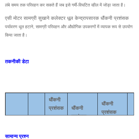
लंबे समय तक परिवहन कर सकते हैं जब इसे गर्मी-विघटित व्हील में जोड़ा जाता है।
एसी मोटर सामग्री सुखाने कलेक्टर धूल केन्द्रापसारक धौंकनी प्रशंसक
पर्यावरण धूल हटाने, सामग्री परिवहन और औद्योगिक उपकरणों में व्यापक रूप से उपयोग
किया जाता है।
तकनीकी डेटा
धौंकनी
धौंकनी
प्रशंसक
धौंकनी
प्रशंसक
प्रशंसक
घूमने की
शक
श्रृंखला
नमूना
वायु क्षमता
रफ़्तार
कुल दबाव
(किल
(
घन मीटर /
सामान्य प्रश्न
(
आर /
(
देहात
)