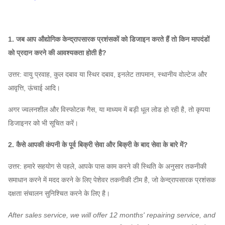
घंटा
)
मिनट)
1. जब आप औद्योगिक केन्द्रापसारक प्रशंसकों को डिजाइन करते हैं तो किन मापदंडों
6-09
को प्रदान करने की आवश्यकता होती है?
धौंकनी
6.3A
1460
1800
~
1407
4116
~
7464
5
उत्तर: वायु प्रवाह, कुल दबाव या स्थिर दबाव, इनलेट तापमान, स्थानीय वोल्टेज और
प्रशंसक
आवृत्ति, ऊंचाई आदि।
अगर ज्वलनशील और विस्फोटक गैस, या माध्यम में बड़ी धूल लोड हो रही है, तो कृपया
डिजाइनर को भी सूचित करें।
2. कैसे आपकी कंपनी के पूर्व बिक्री सेवा और बिक्री के बाद सेवा के बारे में?
उत्तर: हमारे सहयोग से पहले, आपके पास काम करने की स्थिति के अनुसार तकनीकी
समाधान करने में मदद करने के लिए पेशेवर तकनीकी टीम है, जो केन्द्रापसारक प्रशंसक
दक्षता संचालन सुनिश्चित करने के लिए है।
After sales service, we will offer 12 months' repairing service, and