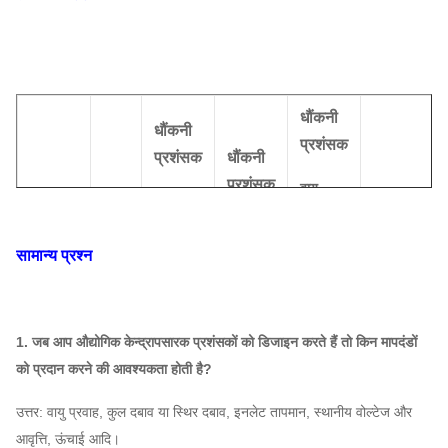
धौंकनी
धौंकनी
प्रशंसक
प्रशंसक
धौंकनी
प्रशंसक
वायु
घूमने की
शक्ति
श्रृंखला
नमूना
क्षमता
रफ़्तार
कुल दबाव
(किलोवाट)
(घन
सामान्य प्रश्न
(आर /
(Pa)
मीटर /
मिनट)
घंटा)
1. जब आप औद्योगिक केन्द्रापसारक प्रशंसकों को डिजाइन करते हैं तो किन मापदंडों
1999 ~
3980 ~
8-06
को प्रदान करने की आवश्यकता होती है?
8C
1450
7.5 ~ 11
2166
11055
धौंकनी
उत्तर: वायु प्रवाह, कुल दबाव या स्थिर दबाव, इनलेट तापमान, स्थानीय वोल्टेज और
1450 ~
2648 ~
5667 ~
प्रशंसक
आवृत्ति, ऊंचाई आदि।
9
18.5