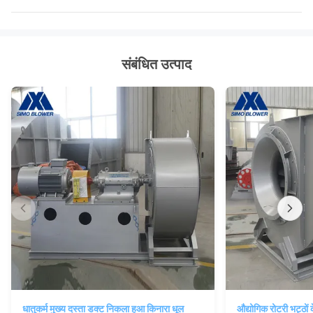
संबंधित उत्पाद
धातुकर्म मुख्य दस्ता डक्ट निकला हुआ किनारा धूल
औद्योगिक रोटरी भट्ठों