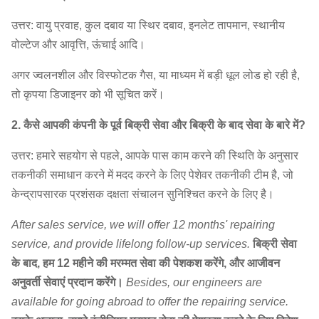
कलेक्टर
फैन
12.5D
960
~
1450
3975
~
9229
8327
~
30,1
उत्तर: वायु प्रवाह, कुल दबाव या स्थिर दबाव, इनलेट तापमान, स्थानीय
वोल्टेज और आवृत्ति, ऊंचाई आदि।
14D
960
~
1450
4249
~
11,668
11,699
~
424
अगर ज्वलनशील और विस्फोटक गैस, या माध्यम में बड़ी धूल लोड हो रही है,
16D
960
~
1450
5575
~
15425
17463
~
63,
तो कृपया डिजाइनर को भी सूचित करें।
2. कैसे आपकी कंपनी के पूर्व बिक्री सेवा और बिक्री के बाद सेवा के बारे में?
उत्तर: हमारे सहयोग से पहले, आपके पास काम करने की स्थिति के अनुसार
तकनीकी समाधान करने में मदद करने के लिए पेशेवर तकनीकी टीम है, जो
केन्द्रापसारक प्रशंसक दक्षता संचालन सुनिश्चित करने के लिए है।
After sales service, we will offer 12 months' repairing
service, and provide lifelong follow-up services.
बिक्री सेवा
के बाद, हम 12 महीने की मरम्मत सेवा की पेशकश करेंगे, और आजीवन
अनुवर्ती सेवाएं प्रदान करेंगे।
Besides, our engineers are
available for going abroad to offer the repairing service.