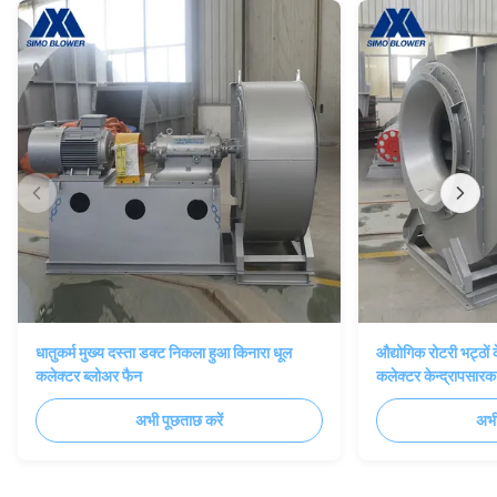
धातुकर्म मुख्य दस्ता डक्ट निकला हुआ किनारा धूल
औद्योगिक रोटरी भट्ठों
कलेक्टर ब्लोअर फैन
कलेक्टर केन्द्रापसारक
अभी पूछताछ करें
अभी