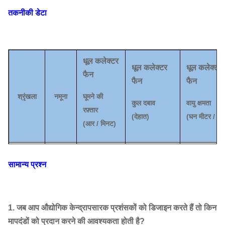
तकनीकी डेटा
धूल कलेक्टर
धूल कलेक्टर
धूल कलेक्टर
फैन
फैन
फैन
श्रृंखला
नमूना
घूमने की
कुल दबाव
वायु क्षमता
रफ़्तार
(
देहात
)
(
घन मीटर / घंट
(
आर / मिनट)
8 घ
1450
~
2900
3231
~
15,034
3297
~
14,2
सामान्य प्रश्न
9D
1450
4101
~
4597
4695
~
107
9-10
10 डी
1450
4958
~
5840
6440
~
15,4
1. जब आप औद्योगिक केन्द्रापसारक प्रशंसकों को डिजाइन करते हैं तो किन
धूल
11.2D
960
~
1450
2705
~
7364
5990
~
217
मापदंडों को प्रदान करने की आवश्यकता होती है?