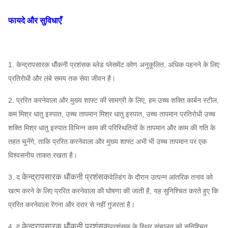
एबीबी, सीमेंस, WEG,
मोटर
TECO, SIMO, चीनी
फायदे और सुविधाएँ
ब्रांड…
Q235, Q345, SS304,
प्ररित करनेवाला
SS316, HG785,
1. केन्द्रापसारक धौंकनी प्रशंसक ब्लेड प्लेसमेंट कोण अनुकूलित, अधिक पहनने के लिए
DB685 ...
प्रतिरोधी और लंबे समय तक सेवा जीवन है।
आवरण, वायु
केन्द्रापसारक
Q235, Q345, SS304,
2. प्ररित करनेवाला और मुख्य शाफ्ट की सामग्री के लिए, हम उच्च शक्ति कार्बन स्टील,
प्रवेश शंकु,
ब्लोअर
असाइन
SS316, HG785,
कम मिश्र धातु इस्पात, उच्च तापमान मिश्र धातु इस्पात, उच्च तापमान प्रतिरोधी उच्च
पंखा
प्रणाली
कर सकते
एयर इनलेट स्पंज
DB685 ...
शक्ति मिश्र धातु इस्पात विभिन्न काम की परिस्थितियों के तापमान और काम की गति के
विन्यास
हैं
तहत चुनेंगे, ताकि प्ररित करनेवाला और मुख्य शाफ्ट अभी भी उच्च तापमान पर एक
45 # स्टील (उच्च शक्ति
विश्वसनीय ताकत रखता है।
कार्बन संरचनात्मक स्टील),
मुख्य शाफ्ट
42CrMo, स्टेनलेस स्टील
केन्द्रापसारक धौंकनी प्रशंसक
3. द
वेल्डिंग के दौरान उत्पन्न आंतरिक तनाव को
...
खत्म करने के लिए प्ररित करनेवाला की घोषणा की जाती है, यह सुनिश्चित करते हुए कि
FAG, SKF, NSK,
प्ररित करनेवाला रेंगना और दरार से नहीं गुजरता है।
सहनशीलता
ZWZ…
केन्द्रापसारक धौंकनी प्रशंसक
4. द
प्रशंसक के स्थिर संचालन को सुनिश्चित