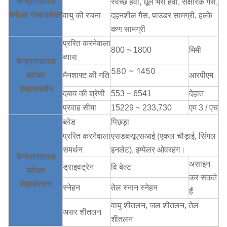
केन्द्रापसारक
स्वच्छ हवा, धूल भरी हवा, संक्षारक गैस,
ब्लोअर
पंखा
आवेदन
वायु की रचना
दहनशील गैस, पाउडर सामग्री, हल्के
कण सामग्री
प्ररित करनेवाला
800 ~ 1800
मिमी
व्यास
केन्द्रापसारक
580 ~ 1450
ब्लोअर
मैनशाफ्ट की गति
आरपीएम
पंखा
प्रदर्शन
दबाव की श्रेणी
553 ~ 6541
देहात
प्रवाह सीमा
15229 ~ 233,730
एम 3 / एच
ब्लेड
पिछड़ा
प्ररित करनेवाला
एसडब्ल्यूएसआई (एकल चौड़ाई, सिंगल
समर्थन
इनलेट), इम्पेलर ओवरहंग।
केन्द्रापसारक
असाइन
ड्राइवट्रेन
वि बेल्ट
ब्लोअर
कर सकते
पंखा
संरचना
स्नेहन
तेल स्नान स्नेहन
हैं
वायु शीतलन, जल शीतलन, तेल
असर शीतलन
शीतलन