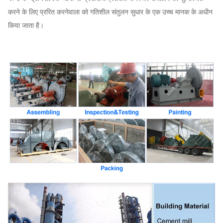
सिस्टम बेस फ्रेम, सुरक्षात्मक स्क्रीनिंग, साइलेंसर,
करने के लिए प्ररित करनेवाला को गतिशील संतुलन सुधार के एक उच्च मानक के अधीन
इनलेट और आउटलेट पाइपलाइन कम्पेसाटर,
किया जाता है।
इनलेट और आउटलेट फ्लैग, डम्पर, इलेक्ट्रिक
केन्द्रापसारक
एक्ट्यूएटर, शॉक आइसोलेटर, डायफ्राम कपलिंग,
ब्लोअर
पंखा
ऐच्छिक
फ्लुइड कपलिंग, मोटर रेन कवर, टेम्परेचर सेंसर,
अवयव
वाइब्रेटिंग सेंसर, सॉफ्ट स्टार्टर, इन्वर्टर, स्पेशल
इलेक्ट्रिकल मोटर, सिस्टम मॉनिटरिंग इंस्ट्रूमेंट, ल्यूब
सिस्टम, ओवरहेड ल्यूब टैंक आदि।