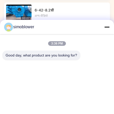
6-42-8.2डी
अन्य वीडियो
00:27
simoblower
रूसी उच्च-दक्षता वाले पंखे ऑन-साइट संचालन
अन्य वीडियो
00:39
3:36 PM
वीडियो जोन
Good day, what product are you looking for?
सभी वीडियो
अन्य वीडियो