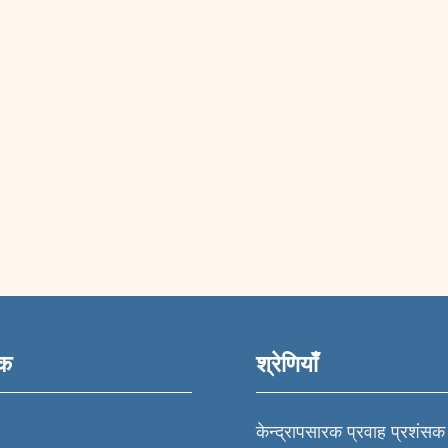
ंक
श्रेणियाँ
केन्द्रापसारक प्रवाह प्रशंसक