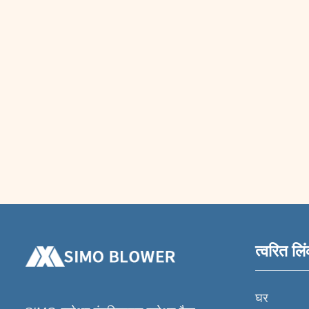
त्वरित लि
घर