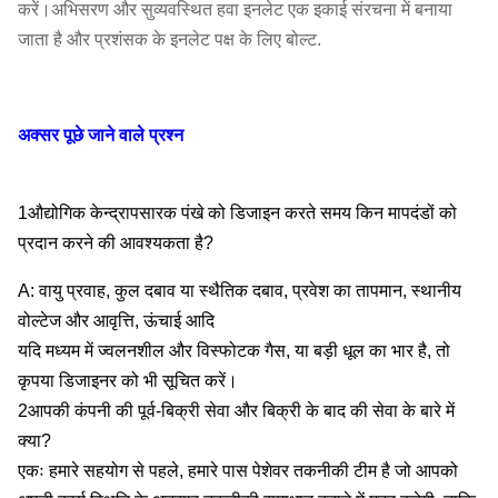
करें।अभिसरण और सुव्यवस्थित हवा इनलेट एक इकाई संरचना में बनाया
5-
590-
347-
684-
69-1100
जाता है और प्रशंसक के इनलेट पक्ष के लिए बोल्ट.
11D
560735
329845
9887
4
9-
603-
355-
364.8-
37-9242
11D
154074
90632
8683
4
अक्सर पूछे जाने वाले प्रश्न
1औद्योगिक केन्द्रापसारक पंखे को डिजाइन करते समय किन मापदंडों को
प्रदान करने की आवश्यकता है?
A: वायु प्रवाह, कुल दबाव या स्थैतिक दबाव, प्रवेश का तापमान, स्थानीय
वोल्टेज और आवृत्ति, ऊंचाई आदि
यदि मध्यम में ज्वलनशील और विस्फोटक गैस, या बड़ी धूल का भार है, तो
कृपया डिजाइनर को भी सूचित करें।
2आपकी कंपनी की पूर्व-बिक्री सेवा और बिक्री के बाद की सेवा के बारे में
क्या?
एकः हमारे सहयोग से पहले, हमारे पास पेशेवर तकनीकी टीम है जो आपको