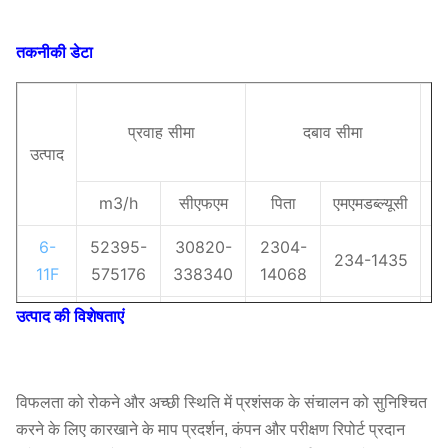
तकनीकी डेटा
प्रवाह सीमा
दबाव सीमा
श
उत्पाद
क
m3/h
सीएफएम
पिता
एमएमडब्ल्यूसी
आ
6-
52395-
30820-
2304-
234-1435
≤
11F
575176
338340
14068
उत्पाद की विशेषताएं
6-
15189-
8934-
2171-
221-1251
≤
12F
703455
413798
12259
7-
173-
100-
451-
45-2807
विफलता को रोकने और अच्छी स्थिति में प्रशंसक के संचालन को सुनिश्चित
07D
100788
59288
27519
4
करने के लिए कारखाने के माप प्रदर्शन, कंपन और परीक्षण रिपोर्ट प्रदान