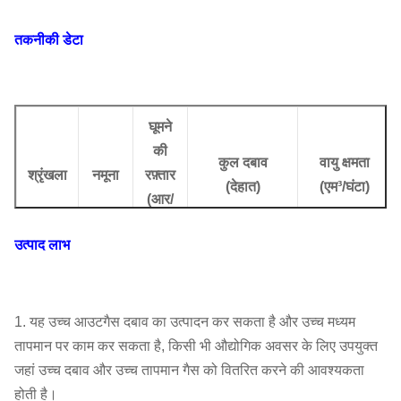
तकनीकी डेटा
घूमने
की
कुल दबाव
वायु क्षमता
श्रृंखला
नमूना
रफ़्तार
(
देहात
)
(
एम³/घंटा
)
(
आर/
मिनट)
उत्पाद लाभ
7.1डी
2900
10728
मैं
11973
768
मैं
2919
8-17
8 घ
2930
14297
मैं
15680
1110
मैं
4219
1. यह उच्च आउटगैस दबाव का उत्पादन कर सकता है और उच्च मध्यम
9डी
2930
18308
मैं
20250
1591
मैं
6019
तापमान पर काम कर सकता है, किसी भी औद्योगिक अवसर के लिए उपयुक्त
जहां उच्च दबाव और उच्च तापमान गैस को वितरित करने की आवश्यकता
होती है।