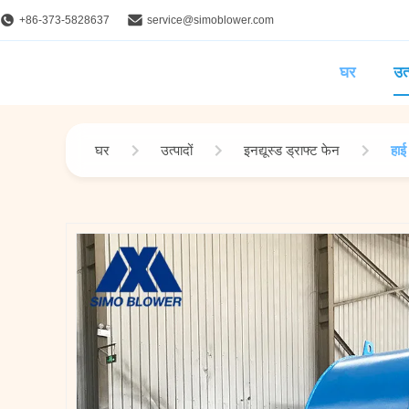
+86-373-5828637
service@simoblower.com
घर
उत्
घर
उत्पादों
इनद्यूस्ड ड्राफ्ट फेन
हाई