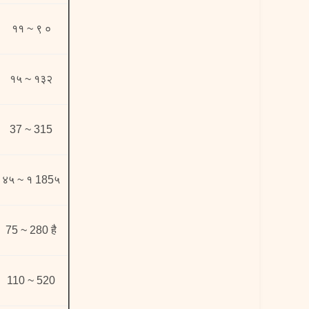
११ ~ ९ ०
१५ ~ १३२
37 ~ 315
४५ ~ १ 185५
75 ~ 280 है
110 ~ 520