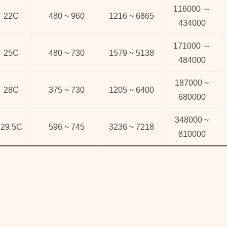
116000 ～
22C
480 ~ 960
1216 ~ 6865
434000
171000 ～
25C
480 ~ 730
1579 ~ 5138
484000
187000 ~
28C
375 ~ 730
1205 ~ 6400
680000
348000 ~
29.5C
596 ~ 745
3236 ~ 7218
810000