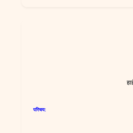
हाई
परिचय: