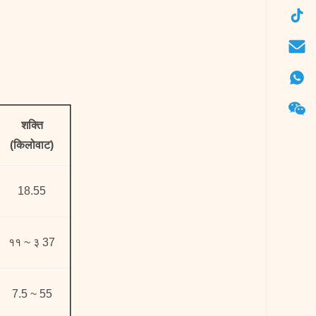
शक्ति
(किलोवाट)
18.55
११ ~ ३ 37
7.5 ~ 55