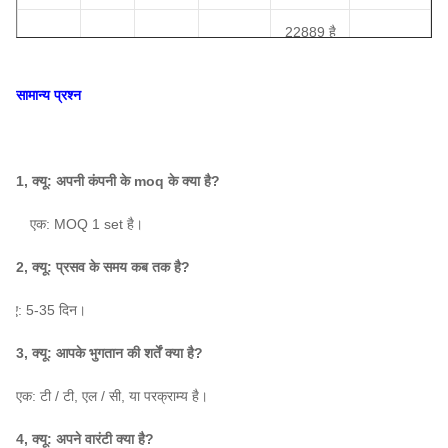
22889 है
14
1450
५४३५
～
～
41542
90
～
110
डी
है
7086
है
सामान्य प्रश्न
6240 है
28153 है
15
1450
110
～
～
8134
～
51095
डी
है
160
1, क्यू: अपनी कंपनी के moq के क्या है?
है
है
एक: MOQ 1 set है।
7099 है
34167 है
16
1450
160
～
～
9255
～
62011
2, क्यू: प्रसव के समय कब तक है?
डी
है
220
है
है
क: ए: 5-35 दिन।
8014 है
40892 है
3, क्यू: आपके भुगतान की शर्तें क्या है?
17
1450
～
220
～
～
74379
डी
है
10448
280
6-11
है
एक: टी / टी, एल / सी, या परक्राम्य है।
है
4, क्यू: अपने वारंटी क्या है?