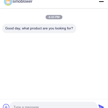
simoblower
4:43 PM
Good day, what product are you looking for?
भेजना
घर
उत्पादों
वीडियो
हमारे बारे में
कारखाना दौरा
गुणवत्ता नियंत्रण
हमसे संपर्क करें
एक उद्धरण का अनुरोध करें
समाचार