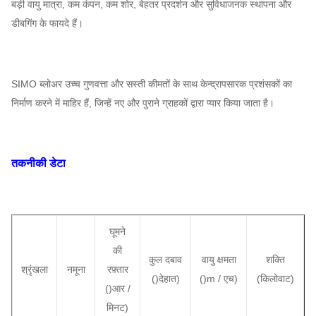
बड़ी वायु मात्रा, कम कंपन, कम शोर, बेहतर प्रदर्शन और सुविधाजनक स्थापना और
डीबगिंग के फायदे हैं।
SIMO ब्लोअर उच्च गुणवत्ता और सस्ती कीमतों के साथ केन्द्रापसारक प्रशंसकों का
निर्माण करने में माहिर हैं, जिन्हें नए और पुराने ग्राहकों द्वारा प्यार किया जाता है।
तकनीकी डेटा
घूमने
की
कुल दबाव
वायु क्षमता
शक्ति
श्रृंखला
नमूना
रफ़्तार
()
देहात
)
()
m / एच
)
(किलोवाट)
()
आर /
मिनट)