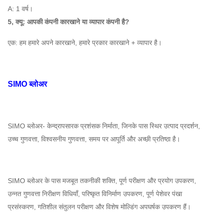
8986
～
48648 है
18
1450
280
～
A: 1 वर्ष।
11713
～
88292
डी
है
400
5, क्यू: आपकी कंपनी कारखाने या व्यापार कंपनी है?
है
है
एक: हम हमारे अपने कारखाने, हमारे प्रकार कारखाने + व्यापार है।
10012
57215 है
19
1450
～
～
400
～
डी
है
13051
103840
500
SIMO ब्लोअर
है
है
11093
66733 है
20
1450
है
～
450 है
～
SIMO ब्लोअर- केन्द्रापसारक प्रशंसक निर्माता, जिनके पास स्थिर उत्पाद प्रदर्शन,
～
डी
है
14461
630
उच्च गुणवत्ता, विश्वसनीय गुणवत्ता, समय पर आपूर्ति और अच्छी प्रतिष्ठा है।
121114
है
SIMO ब्लोअर के पास मजबूत तकनीकी शक्ति, पूर्ण परीक्षण और प्रयोग उपकरण,
उन्नत गुणवत्ता निरीक्षण विधियाँ, परिष्कृत विनिर्माण उपकरण, पूर्ण पेशेवर पंखा
प्रसंस्करण, गतिशील संतुलन परीक्षण और विशेष मोल्डिंग अपघर्षक उपकरण हैं।