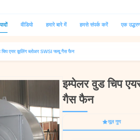
पादों
वीडियो
हमारे बारे में
हमसे संपर्क करें
एक उद्धरण
ुड चिप एयर कूलिंग ब्लोअर SWSI फ्ल्यू गैस फैन
इम्पेलर वुड चिप एय
इम्पेलर वुड चिप एय
गैस फैन
गैस फैन
मूल गुण