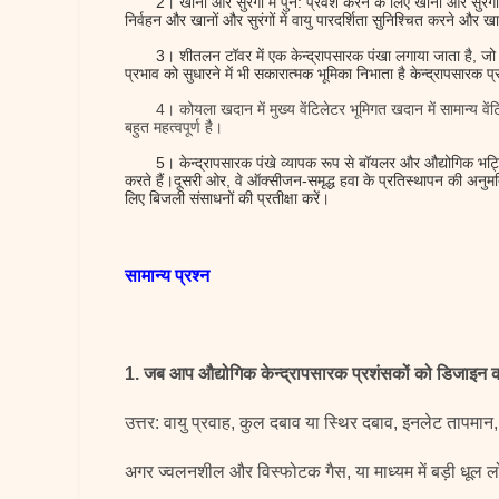
2।
खानों और सुरंगों में पुन: प्रवेश करने के लिए खानों और सुरंग
निर्वहन और खानों और सुरंगों में वायु पारदर्शिता सुनिश्चित करने और खान
3।
शीतलन टॉवर में एक केन्द्रापसारक पंखा लगाया जाता है, जो न
प्रभाव को सुधारने में भी सकारात्मक भूमिका निभाता है केन्द्रापसारक 
4।
कोयला खदान में मुख्य वेंटिलेटर भूमिगत खदान में सामान्य 
बहुत महत्वपूर्ण है।
5।
केन्द्रापसारक पंखे व्यापक रूप से बॉयलर और औद्योगिक भट्टि
करते हैं।दूसरी ओर, वे ऑक्सीजन-समृद्ध हवा के प्रतिस्थापन की अनु
लिए बिजली संसाधनों की प्रतीक्षा करें।
सामान्य प्रश्न
1. जब आप औद्योगिक केन्द्रापसारक प्रशंसकों को डिजाइन कर
उत्तर: वायु प्रवाह, कुल दबाव या स्थिर दबाव, इनलेट तापमान
अगर ज्वलनशील और विस्फोटक गैस, या माध्यम में बड़ी धूल ल