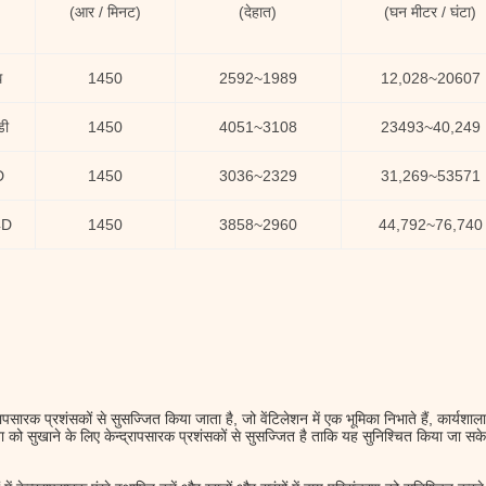
(
आर / मिनट)
(
देहात
)
(
घन मीटर / घंटा
)
घ
1450
2592
~
1989
12,028
~
20607
डी
1450
4051
~
3108
23493
~
40,249
D
1450
3036
~
2329
31,269
~
53571
4D
1450
3858
~
2960
44,792
~
76,740
्रापसारक प्रशंसकों से सुसज्जित किया जाता है, जो वेंटिलेशन में एक भूमिका निभाते हैं, कार्यशा
वा को सुखाने के लिए केन्द्रापसारक प्रशंसकों से सुसज्जित है ताकि यह सुनिश्चित किया जा सक