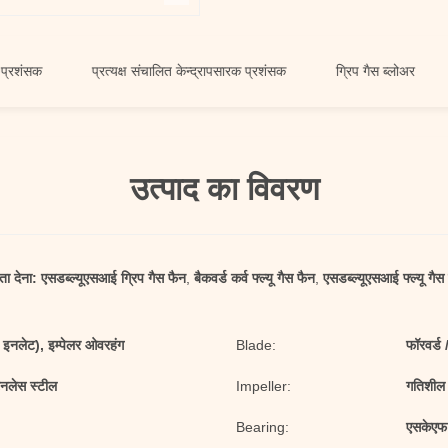
प्रत्यक्ष संचालित केन्द्रापसारक प्रशंसक
ग्रिप गैस ब्लोअर
एकल इन
उत्पाद का विवरण
ता देना:
एसडब्ल्यूएसआई ग्रिप गैस फैन
,
बैकवर्ड कर्व फ्ल्यू गैस फैन
,
एसडब्ल्यूएसआई फ्ल्यू गैस
 इनलेट), इम्पेलर ओवरहंग
Blade:
फॉरवर्ड /
टेनलेस स्टील
Impeller:
गतिशील 
Bearing:
एसकेएफ 