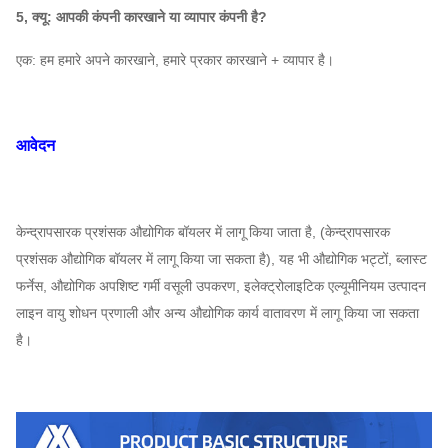
5, क्यू: आपकी कंपनी कारखाने या व्यापार कंपनी है?
730
17D
~
2128
~
5433
53200
~
168,0
एक: हम हमारे अपने कारखाने, हमारे प्रकार कारखाने + व्यापार है।
960
730
आवेदन
18D
~
2386
~
6091
63100
~
199,0
960
730
केन्द्रापसारक प्रशंसक औद्योगिक बॉयलर में लागू किया जाता है, (केन्द्रापसारक
6-06
19D
~
2658
~
6787
74200
~
2340
प्रशंसक औद्योगिक बॉयलर में लागू किया जा सकता है), यह भी औद्योगिक भट्टों, ब्लास्ट
960
फर्नेस, औद्योगिक अपशिष्ट गर्मी वसूली उपकरण, इलेक्ट्रोलाइटिक एल्यूमीनियम उत्पादन
लाइन वायु शोधन प्रणाली और अन्य औद्योगिक कार्य वातावरण में लागू किया जा सकता
730
है।
20D
~
2946
~
7520
86,700
~
273,0
960
580