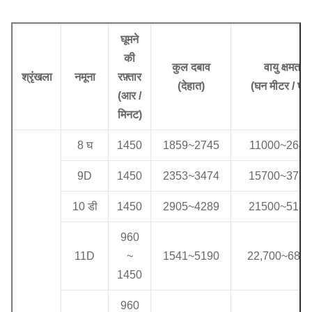
घूमने
की
कुल दबाव
वायु क्षमता
श्रृंखला
नमूना
रफ़्तार
(
देहात
)
(
घन मीटर / घंट
(
आर /
मिनट)
8 घ
1450
1859
~
2745
11000
~
2640
9D
1450
2353
~
3474
15700
~
3750
10 डी
1450
2905
~
4289
21500
~
5150
960
11D
~
1541
~
5190
22,700
~
685
1450
960