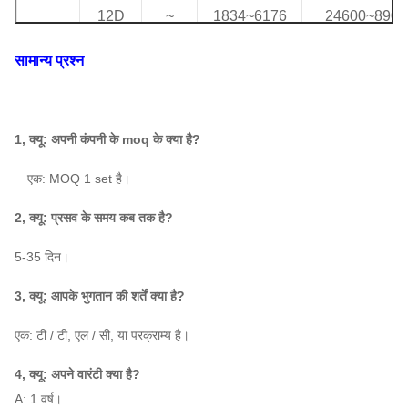
12D
~
1834
~
6176
24600
~
8900
1450
सामान्य प्रश्न
960
13D
~
2152
~
7248
31200
~
113,0
1450
1, क्यू: अपनी कंपनी के moq के क्या है?
960
एक: MOQ 1 set है।
14D
~
2496
~
8406
39000
~
1410
2, क्यू: प्रसव के समय कब तक है?
1450
 ए: 5-35 दिन।
730
15D
~
1657
~
9650
36,600
~
172,0
3, क्यू: आपके भुगतान की शर्तें क्या है?
1450
एक: टी / टी, एल / सी, या परक्राम्य है।
730
16D
~
1885
~
10980
44,300
~
211,0
4, क्यू: अपने वारंटी क्या है?
1450
A: 1 वर्ष।