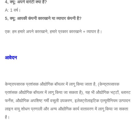
4, क्यू: अपने वारंटी क्या है?
580
A: 1 वर्ष।
~
895 ~ 3709
51699 ~
16C
5, क्यू: आपकी कंपनी कारखाने या व्यापार कंपनी है?
960
है
164150
है
एक: हम हमारे अपने कारखाने, हमारे प्रकार कारखाने + व्यापार है।
4-10
580
~
1133 ~
73610 ~
18C
आवेदन
960
4710
233730
है
580
केन्द्रापसारक प्रशंसक औद्योगिक बॉयलर में लागू किया जाता है, (केन्द्रापसारक
~
1400 ~
100,970
~
प्रशंसक औद्योगिक बॉयलर में लागू किया जा सकता है), यह भी औद्योगिक भट्टों, ब्लास्ट
20C
960
5837
320,610
फर्नेस, औद्योगिक अपशिष्ट गर्मी वसूली उपकरण, इलेक्ट्रोलाइटिक एल्यूमीनियम उत्पादन
है
लाइन वायु शोधन प्रणाली और अन्य औद्योगिक कार्य वातावरण में लागू किया जा सकता
है।
480
1216 ~
116000
~
22C
~
6865
434,000
960