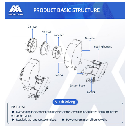
480
1579 ~
171,000
~
25C
~
5138
484,000
730
375
1205 ~
187000 ~
28C
~
6400
680000
730
596
3236 ~
348000 ~
29.5C
~
7218
810000
745