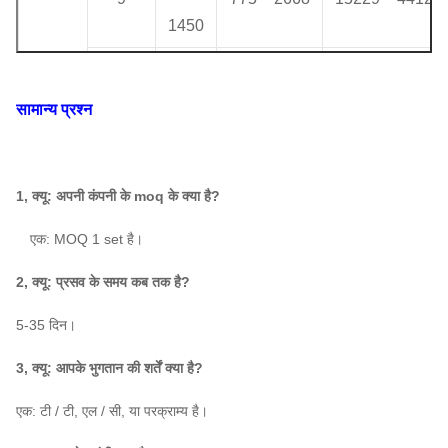
1450
730
10C
~
553 ~ 3301
15886 ~ 60533
सामान्य प्रश्न
1450
730
21144
~
11C
~
669 ~ 4003
1, क्यू: अपनी कंपनी के moq के क्या है?
80,570
1450
एक: MOQ 1 set है।
730
25661 ~
2, क्यू: प्रसव के समय कब तक है?
12C
~
797 ~ 4777
104600
1450
 ए: 5-35 दिन।
730
3, क्यू: आपके भुगतान की शर्तें क्या है?
1086 ~
43,591
14C
~
6541
~
166,100
एक: टी / टी, एल / सी, या परक्राम्य है।
1450