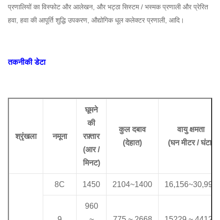
प्रणालियों का विस्फोट और आलेखन, और भट्ठा सिस्टम / भस्मक प्रणाली और प्रेरित
हवा, हवा की आपूर्ति शुद्धि उपकरण, औद्योगिक धूल कलेक्टर प्रणाली, आदि।
तकनीकी डेटा
घूमने
की
कुल दबाव
वायु क्षमता
श्रृंखला
नमूना
रफ़्तार
(
देहात
)
(
घन मीटर / घंटा
)
(
आर /
मिनट)
8C
1450
2104
~
1400
16,156
~
30,993
960
9
~
775 ~ 2668
15229 ~ 44128