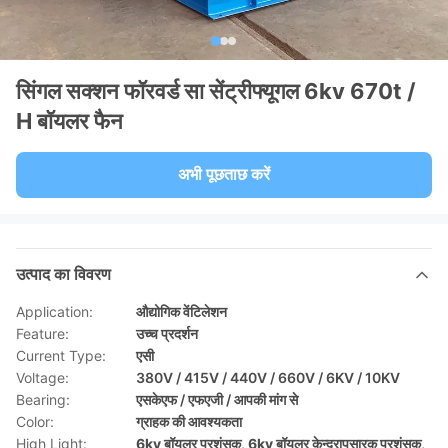
सिंगल सक्शन फॉरवर्ड सा सेंट्रीफ्यूगल 6kv 670t /
H बॉयलर फैन
अभी पूछताछ करें
उत्पाद का विवरण
Application:
औद्योगिक वेंटिलेशन
Feature:
उच्च प्रदर्शन
Current Type:
एसी
Voltage:
380V / 415V / 440V / 660V / 6KV / 10KV
Bearing:
एसकेएफ / एफएजी / आपकी मांग से
Color:
ग्राहक की आवश्यकता
High Light:
6kv बॉयलर प्रशंसक
,
6kv बॉयलर केन्द्रापसारक प्रशंसक
,