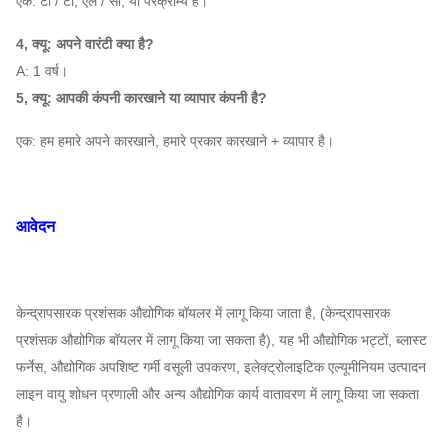
एक: टी / टी, एल / सी, या परक्राम्य है।
1450
4, क्यू: अपने वारंटी क्या है?
580
A: 1 वर्ष।
~
895 ~ 3709
51699 ~
16C
5, क्यू: आपकी कंपनी कारखाने या व्यापार कंपनी है?
960
है
164150
है
एक: हम हमारे अपने कारखाने, हमारे प्रकार कारखाने + व्यापार है।
4-10
580
~
1133 ~
73610 ~
18C
आवेदन
960
4710
233730
है
580
केन्द्रापसारक प्रशंसक औद्योगिक बॉयलर में लागू किया जाता है, (केन्द्रापसारक
~
1400 ~
100,970
~
प्रशंसक औद्योगिक बॉयलर में लागू किया जा सकता है), यह भी औद्योगिक भट्टों, ब्लास्ट
20C
960
5837
320,610
फर्नेस, औद्योगिक अपशिष्ट गर्मी वसूली उपकरण, इलेक्ट्रोलाइटिक एल्यूमीनियम उत्पादन
है
लाइन वायु शोधन प्रणाली और अन्य औद्योगिक कार्य वातावरण में लागू किया जा सकता
है।
480
1216 ~
116000
~