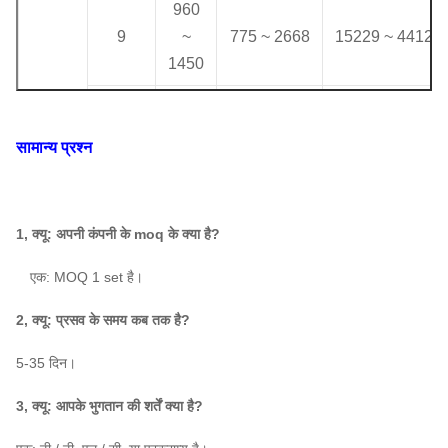
960
9
~
775 ~ 2668
15229 ~ 44128
1450
730
10C
~
553 ~ 3301
15886 ~ 60533
सामान्य प्रश्न
1450
730
21144
~
11C
~
669 ~ 4003
1, क्यू: अपनी कंपनी के moq के क्या है?
80,570
1450
एक: MOQ 1 set है।
730
25661 ~
2, क्यू: प्रसव के समय कब तक है?
12C
~
797 ~ 4777
104600
1450
 ए: 5-35 दिन।
730
3, क्यू: आपके भुगतान की शर्तें क्या है?
1086 ~
43,591
14C
~
6541
~
166,100