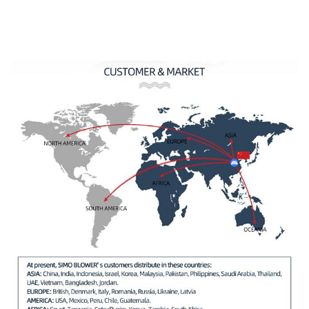
22C
~
6865
434,000
960
480
1579 ~
171,000
~
25C
~
5138
484,000
730
375
1205 ~
187000 ~
28C
~
6400
680000
730
596
3236 ~
348000 ~
29.5C
~
7218
810000
745