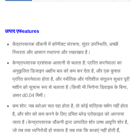
Q235, Q345, SS304,
प्ररित करनेवाला
SS316, HG785, DB685 ...
आवरण, वायु प्रवेश
उत्पाद
एफ
eatures
प्रणाली
असाइन
शंकु,
Q235, Q345, SS304,
विन्यास
कर सकते
SS316, HG785, DB685 ...
केंद्रापसारक धौंकनी में कॉम्पैक्ट संरचना, सुंदर उपस्थिति, अच्छी
एयर इनलेट स्पंज
हैं
स्थिरता और आसान स्थापना और रखरखाव है।
45 # स्टील (उच्च शक्ति कार्बन
केन्द्रापसारक प्रशंसक आसानी से चलता है: प्ररित करनेवाला का
मुख्य शाफ्ट
संरचनात्मक स्टील), 42CrMo,
अनुकूलित डिजाइन अक्षीय बल को कम कर देता है, और एक कुशल
स्टेनलेस स्टील ...
प्ररित करनेवाला होता है, और स्थैतिक और गतिशील संतुलन सुधार पूरी
सहनशीलता
FAG, SKF, NSK, ZWZ…
मशीन को सुचारू रूप से चलाता है।किसी भी भिगोना डिवाइस के बिना,
सिस्टम बेस फ्रेम, सुरक्षात्मक स्क्रीनिंग,
साइलेंसर, इनलेट और
असर d0.04 मिमी।
आउटलेट पाइपलाइन कम्पेसाटर,
कम शोर: जब ब्लोअर चल रहा होता है, तो कोई यांत्रिक घर्षण नहीं होता
इनलेट और आउटलेट निकला हुआ किनारा, स्पंज, इलेक्ट्रिक
है, और शोर को कम करने के लिए उचित ब्लेड प्रोफ़ाइल को अपनाया
ऐच्छिक
एक्चुएटर,
शॉक आइसोलेटर, डायफ्राम कपलिंग, फ्लुइड कपलिंग,
जाता है।केन्द्रापसारक धौंकनी द्वारा उत्पादित शोर उच्च आवृत्ति शोर है,
अवयव
मोटर रेन कवर, टेम्परेचर सेंसर, वाइब्रेटिंग सेंसर, सॉफ्ट स्टार्टर,
जो तब तक ध्वनिरोधी हो सकता है जब तक कि बाधाएं नहीं होती हैं,