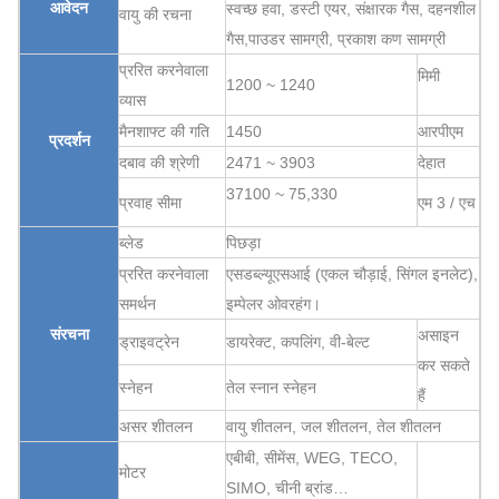
आवेदन
स्वच्छ हवा
, डस्टी एयर,
संक्षारक गैस,
दहनशील
वायु की रचना
गैस,
पाउडर सामग्री,
प्रकाश कण सामग्री
प्ररित करनेवाला
मिमी
1200 ~ 1240
व्यास
मैनशाफ्ट की गति
1450
आरपीएम
प्रदर्शन
दबाव की श्रेणी
2471 ~ 3903
देहात
37100 ~ 75,330
प्रवाह सीमा
एम 3 / एच
ब्लेड
पिछड़ा
प्ररित करनेवाला
एसडब्ल्यूएसआई (एकल चौड़ाई, सिंगल इनलेट),
समर्थन
इम्पेलर ओवरहंग।
संरचना
असाइन
ड्राइवट्रेन
डायरेक्ट, कपलिंग, वी-बेल्ट
कर सकते
स्नेहन
तेल स्नान स्नेहन
हैं
असर शीतलन
वायु शीतलन, जल शीतलन, तेल शीतलन
एबीबी, सीमेंस, WEG, TECO,
मोटर
SIMO, चीनी ब्रांड…