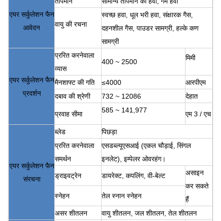
तापमान
सामान्य तापमान की हवा, गर्म हवा
एयर सर्कुलेशन फैन
स्वच्छ हवा, धूल भरी हवा, संक्षारक गैस,
वायु की रचना
आवेदन
दहनशील गैस, पाउडर सामग्री, हल्के कण
सामग्री
प्ररित करनेवाला
मिमी
400 ~ 2500
व्यास
एयर सर्कुलेशन फैन
मैनशाफ्ट की गति
≤4000
आरपीएम
प्रदर्शन
दबाव की श्रेणी
732 ~ 12086
देहात
585 ~ 141,977
प्रवाह सीमा
एम 3 / एच
ब्लेड
पिछड़ा
प्ररित करनेवाला
एसडब्ल्यूएसआई (एकल चौड़ाई, सिंगल
समर्थन
इनलेट), इम्पेलर ओवरहंग।
एयर सर्कुलेशन फैन
असाइन
ड्राइवट्रेन
डायरेक्ट, कपलिंग, वी-बेल्ट
संरचना
कर सकते
स्नेहन
तेल स्नान स्नेहन
हैं
असर शीतलन
वायु शीतलन, जल शीतलन, तेल शीतलन