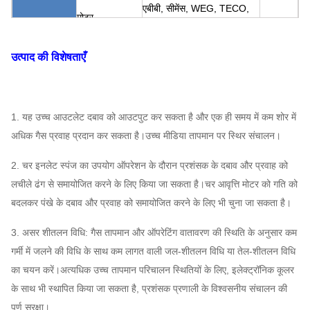
एबीबी, सीमेंस, WEG, TECO,
मोटर
SIMO, चीनी ब्रांड…
Q235, Q345, SS304,
उत्पाद की विशेषताएँ
प्ररित करनेवाला
SS316, HG785, DB685 ...
आवरण, वायु प्रवेश
एयर सर्कुलेशन फैन
असाइन
शंकु,
Q235, Q345, SS304,
1. यह उच्च आउटलेट दबाव को आउटपुट कर सकता है और एक ही समय में कम शोर में
प्रणाली
कर सकते
SS316, HG785, DB685 ...
अधिक गैस प्रवाह प्रदान कर सकता है।उच्च मीडिया तापमान पर स्थिर संचालन।
विन्यास
एयर इनलेट स्पंज
हैं
2. चर इनलेट स्पंज का उपयोग ऑपरेशन के दौरान प्रशंसक के दबाव और प्रवाह को
45 # स्टील (उच्च शक्ति कार्बन
लचीले ढंग से समायोजित करने के लिए किया जा सकता है।चर आवृत्ति मोटर को गति को
मुख्य शाफ्ट
संरचनात्मक स्टील), 42CrMo,
बदलकर पंखे के दबाव और प्रवाह को समायोजित करने के लिए भी चुना जा सकता है।
स्टेनलेस स्टील ...
सहनशीलता
FAG, SKF, NSK, ZWZ…
3. असर शीतलन विधि: गैस तापमान और ऑपरेटिंग वातावरण की स्थिति के अनुसार कम
सिस्टम बेस फ्रेम, सुरक्षात्मक स्क्रीनिंग, साइलेंसर, इनलेट और
गर्मी में जलने की विधि के साथ कम लागत वाली जल-शीतलन विधि या तेल-शीतलन विधि
आउटलेट पाइपलाइन कम्पेसाटर,
का चयन करें।अत्यधिक उच्च तापमान परिचालन स्थितियों के लिए, इलेक्ट्रॉनिक कूलर
एयर सर्कुलेशन फैन
इनलेट और आउटलेट फ्लैग, डैम्पर, इलेक्ट्रिक एक्ट्यूएटर, शॉक
के साथ भी स्थापित किया जा सकता है, प्रशंसक प्रणाली के विश्वसनीय संचालन की
ऐच्छिक
आइसोलेटर, डायफ्राम कपलिंग, फ्लुइड कपलिंग, मोटर रेन कवर,
पूर्ण सुरक्षा।