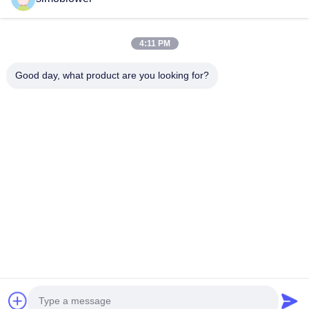
4:11 PM
Good day, what product are you looking for?
भेजना
घर
उत्पादों
वीडियो
हमारे बारे में
कारखाना दौरा
गुणवत्ता नियंत्रण
हमसे संपर्क करें
एक उद्धरण का अनुरोध करें
समाचार
© 2026 Xinxiang SIMO Blower Co., Ltd.. All Rights Reserved.