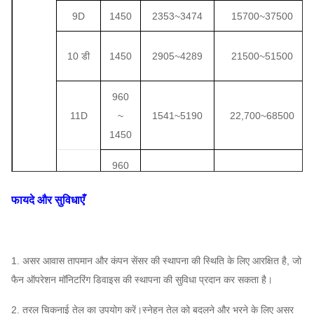
9D
1450
2353
~
3474
15700
~
37500
10 डी
1450
2905
~
4289
21500
~
51500
960
11D
~
1541
~
5190
22,700
~
68500
1450
960
12D
~
1834
~
6176
24600
~
89000
फायदे और सुविधाएँ
1450
960
13D
~
2152
~
7248
31200
~
113,000
1. असर आवास तापमान और कंपन सेंसर की स्थापना की स्थिति के लिए आरक्षित है, जो
1450
फैन ऑपरेशन मॉनिटरिंग डिवाइस की स्थापना की सुविधा प्रदान कर सकता है।
960
2. तरल चिकनाई तेल का उपयोग करें।स्नेहन तेल को बदलने और भरने के लिए असर