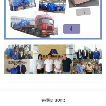
480
29.5D
~
2771 ~ 9460
183,000
~
667,000
730
संबंधित उत्पाद