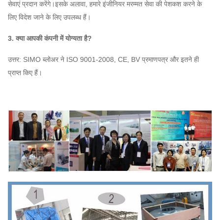
सेवाएं प्रदान करेंगे।इसके अलावा, हमारे इंजीनियर मरम्मत सेवा की पेशकश करने के
580
लिए विदेश जाने के लिए उपलब्ध हैं।
~
23.5D
2567
~
10380
112000
~
443,000
3. क्या आपकी कंपनी में योग्यता है?
960
है
उत्तर: SIMO ब्लोअर ने ISO 9001-2008, CE, BV प्रमाणपत्र और इतने ही
प्राप्त किए हैं।
580
बताने
~
वाले
6794
~
6464
134000
~
406,000
730
25D
रु
480
26.5D
~
2236
~
7633
132000
~
483,000
730
480
28d
~
2496
~
8522
156,000
~
569,000
730