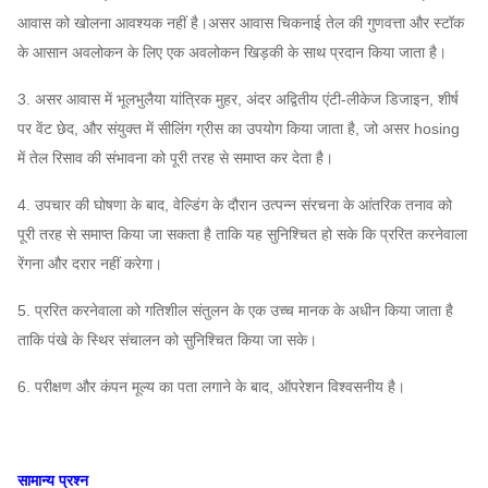
14D
~
2496
~
8406
39000
~
141000
आवास को खोलना आवश्यक नहीं है।असर आवास चिकनाई तेल की गुणवत्ता और स्टॉक
1450
के आसान अवलोकन के लिए एक अवलोकन खिड़की के साथ प्रदान किया जाता है।
730
3. असर आवास में भूलभुलैया यांत्रिक मुहर, अंदर अद्वितीय एंटी-लीकेज डिजाइन, शीर्ष
15D
~
1657
~
9650
36,600
~
172,000
पर वेंट छेद, और संयुक्त में सीलिंग ग्रीस का उपयोग किया जाता है, जो असर hosing
1450
में तेल रिसाव की संभावना को पूरी तरह से समाप्त कर देता है।
730
4. उपचार की घोषणा के बाद, वेल्डिंग के दौरान उत्पन्न संरचना के आंतरिक तनाव को
16D
~
1885
~
10980
44,300
~
211,000
पूरी तरह से समाप्त किया जा सकता है ताकि यह सुनिश्चित हो सके कि प्ररित करनेवाला
1450
रेंगना और दरार नहीं करेगा।
730
5. प्ररित करनेवाला को गतिशील संतुलन के एक उच्च मानक के अधीन किया जाता है
17D
~
2128
~
5433
53200
~
168,000
ताकि पंखे के स्थिर संचालन को सुनिश्चित किया जा सके।
960
6. परीक्षण और कंपन मूल्य का पता लगाने के बाद, ऑपरेशन विश्वसनीय है।
730
18D
~
2386
~
6091
63100
~
199,000
960
सामान्य प्रश्न