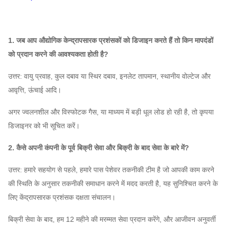
730
6-06
19D
~
2658
~
6787
74200
~
234000
1. जब आप औद्योगिक केन्द्रापसारक प्रशंसकों को डिजाइन करते हैं तो किन मापदंडों
960
को प्रदान करने की आवश्यकता होती है?
730
उत्तर: वायु प्रवाह, कुल दबाव या स्थिर दबाव, इनलेट तापमान, स्थानीय वोल्टेज और
20D
~
2946
~
7520
86,700
~
273,000
आवृत्ति, ऊंचाई आदि।
960
अगर ज्वलनशील और विस्फोटक गैस, या माध्यम में बड़ी धूल लोड हो रही है, तो कृपया
580
डिजाइनर को भी सूचित करें।
~
21D
2050
~
8290
79,500
~
316,000
960
2. कैसे अपनी कंपनी के पूर्व बिक्री सेवा और बिक्री के बाद सेवा के बारे में?
है
उत्तर: हमारे सहयोग से पहले, हमारे पास पेशेवर तकनीकी टीम है जो आपकी काम करने
580
की स्थिति के अनुसार तकनीकी समाधान करने में मदद करती है, यह सुनिश्चित करने के
~
लिए केंद्रापसारक प्रशंसक दक्षता संचालन।
22d
2250
~
9099
92,200
~
363,000
960
है
बिक्री सेवा के बाद, हम 12 महीने की मरम्मत सेवा प्रदान करेंगे, और आजीवन अनुवर्ती