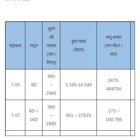
घूमने
की
वायु क्षमता
कुल दबाव
श्रृंखला
नमूना
रफ़्तार
(
घन मीटर /
(
देहात
)
(कि
(
आर /
घंटा
)
मिनट)
980
2473-
३
7-05
9D
~
3,160-16,540
484756
2980
980
8D ~
173 ~
7
7-07
~
451 ~ 27519
16D
100,788
2980
7.1D
980