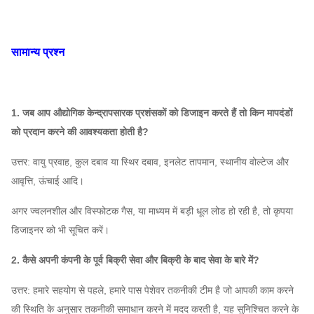
730
4D ~
3242 ~
5
8-12
~
1206 ~ 4345
16D
145,533
2900
सामान्य प्रश्न
2900
7.1D
10728 ~
8-17
~
768 ~ 6019
11
~ 9D
20250
2930
1. जब आप औद्योगिक केन्द्रापसारक प्रशंसकों को डिजाइन करते हैं तो किन मापदंडों
को प्रदान करने की आवश्यकता होती है?
8D ~
9-03
2950
16,680
~
22314
3019
~
11,632
3
9D
उत्तर: वायु प्रवाह, कुल दबाव या स्थिर दबाव, इनलेट तापमान, स्थानीय वोल्टेज और
आवृत्ति, ऊंचाई आदि।
4 ए ~
2198 ~
2900
3407 ~ 9698
5.
अगर ज्वलनशील और विस्फोटक गैस, या माध्यम में बड़ी धूल लोड हो रही है, तो कृपया
6.3A
13525
डिजाइनर को भी सूचित करें।
9-08
7.1D
960
8792 ~
1
2. कैसे अपनी कंपनी के पूर्व बिक्री सेवा और बिक्री के बाद सेवा के बारे में?
~
~
3031 ~ 16250
123,090
16D
2900
उत्तर: हमारे सहयोग से पहले, हमारे पास पेशेवर तकनीकी टीम है जो आपकी काम करने
की स्थिति के अनुसार तकनीकी समाधान करने में मदद करती है, यह सुनिश्चित करने के
4 ए ~