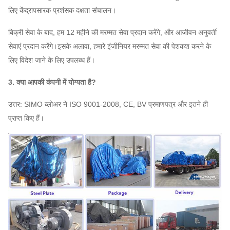
2900
3253 ~ 11717
824 ~ 9988
2.
लिए केंद्रापसारक प्रशंसक दक्षता संचालन।
7.1A
9-10
बिक्री सेवा के बाद, हम 12 महीने की मरम्मत सेवा प्रदान करेंगे, और आजीवन अनुवर्ती
960
8D ~
3297 ~
7
सेवाएं प्रदान करेंगे।इसके अलावा, हमारे इंजीनियर मरम्मत सेवा की पेशकश करने के
~
2705 ​​~ 15425
16D
63,305
लिए विदेश जाने के लिए उपलब्ध हैं।
2900
3. क्या आपकी कंपनी में योग्यता है?
730
4D ~
3297 ~
5
9-11
~
1412 ~ 4835
उत्तर: SIMO ब्लोअर ने ISO 9001-2008, CE, BV प्रमाणपत्र और इतने ही
16D
66,620
2900
प्राप्त किए हैं।