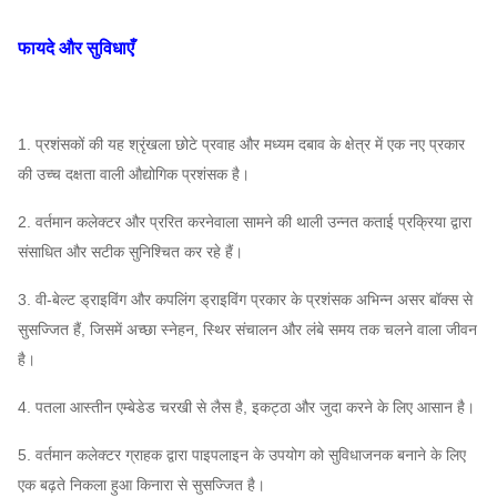
1049-
1
7-08
~
~
3,215-27,349
330301
फायदे और सुविधाएँ
16D
2980
5.6A
1420
2953 ~
~
~
1263 ~ 2493
3
1. प्रशंसकों की यह श्रृंखला छोटे प्रवाह और मध्यम दबाव के क्षेत्र में एक नए प्रकार
12,378
7.1A
1460
की उच्च दक्षता वाली औद्योगिक प्रशंसक है।
1470
2. वर्तमान कलेक्टर और प्ररित करनेवाला सामने की थाली उन्नत कताई प्रक्रिया द्वारा
7-09
5C ~
4486 ~
~
2264 ~ 4109
11
संसाधित और सटीक सुनिश्चित कर रहे हैं।
10C
36,478
3030
3. वी-बेल्ट ड्राइविंग और कपलिंग ड्राइविंग प्रकार के प्रशंसक अभिन्न असर बॉक्स से
12519 ~
३
सुसज्जित हैं, जिसमें अच्छा स्नेहन, स्थिर संचालन और लंबे समय तक चलने वाला जीवन
9D
1450
3427 ~ 3972
25038
है।
7.1D
980
4. पतला आस्तीन एम्बेडेड चरखी से लैस है, इकट्ठा और जुदा करने के लिए आसान है।
1296-
1
7-10
~
~
3,174-25,573
416978
5. वर्तमान कलेक्टर ग्राहक द्वारा पाइपलाइन के उपयोग को सुविधाजनक बनाने के लिए
16D
2980
एक बढ़ते निकला हुआ किनारा से सुसज्जित है।