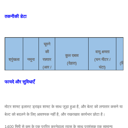
तकनीकी डेटा
घूमने
की
वायु क्षमता
कुल दबाव
शक
श्रृंखला
नमूना
रफ़्तार
(
घन मीटर /
(
देहात
)
(किल
(
आर /
घंटा
)
मिनट)
फायदे और सुविधाएँ
7.1D
2900
10728
~
11,973
768
~
2919
1
~
1
8-17
मोटर शाफ्ट इलास्ट ड्राइव शाफ्ट के साथ जुड़ा हुआ है, और बेल्ट को लगातार कसने या
8 घ
2930
14,297
~
15680
1110
~
4219
22
बेल्ट को बदलने के लिए आवश्यक नहीं है, और रखरखाव कार्यभार छोटा है।
9D
2930
18,308
~
20250
1591
~
6019
37
1400 मिमी से कम के एक प्ररित करनेवाला व्यास के साथ प्रशंसक एक सामान्य