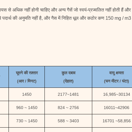
सियस से अधिक नहीं होनी चाहिए और अन्य गैसें जो स्वयं-प्रज्वलित नहीं होती हैं 
पचिपे पदार्थ की अनुमति नहीं है, और गैस में निहित धूल और कठोर कण 150 mg / m3 
घूमने की रफ़्तार
कुल दबाव
वायु क्षमता
(
आर / मिनट)
(
देहात
)
(
घन मीटर / घंटा
)
1450
2177
~
1481
16,985
~
30134
960 ~ 1450
824 ~ 2756
16011
~
42906
730 ~ 1450
588 ~ 3403
16701
~
58,856