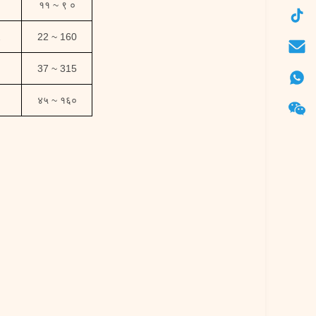
११ ~ ९ ०
2
22 ~ 160
37 ~ 315
४५ ~ १६०