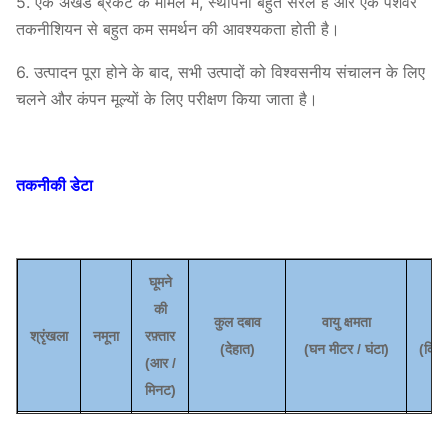
5. एक अखंड ब्रैकेट के मामले में, स्थापना बहुत सरल है और एक पेशेवर
तकनीशियन से बहुत कम समर्थन की आवश्यकता होती है।
6. उत्पादन पूरा होने के बाद, सभी उत्पादों को विश्वसनीय संचालन के लिए
चलने और कंपन मूल्यों के लिए परीक्षण किया जाता है।
तकनीकी डेटा
घूमने
की
कुल दबाव
वायु क्षमता
शक
श्रृंखला
नमूना
रफ़्तार
(
देहात
)
(
घन मीटर / घंटा
)
(किल
(
आर /
मिनट)
710