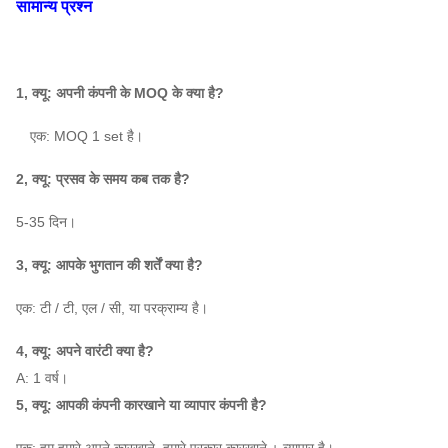
सामान्य प्रश्न
7C
~
233 ~ 2406
4939
~
24,038
1.5 
1800
630
1, क्यू: अपनी कंपनी के MOQ के क्या है?
8C
~
240 ~ 3150
6542
~
35,882
1.5 
एक: MOQ 1 set है।
1800
2, क्यू: प्रसव के समय कब तक है?
4-09
520
10C
~
258 ~ 2551
10,931
~
50,807
३ ~ 
 ए: 5-35 दिन।
1300
3, क्यू: आपके भुगतान की शर्तें क्या है?
420
~
242 ~ 2980
15256 ~ 79015
४ ~
एक: टी / टी, एल / सी, या परक्राम्य है।
12C
1170
4, क्यू: अपने वारंटी क्या है?
A: 1 वर्ष।
1040
2349
~
1493
37,778
~
70,236
5
5, क्यू: आपकी कंपनी कारखाने या व्यापार कंपनी है?