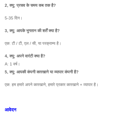
1450
2032
2, क्यू: प्रसव के समय कब तक है?
4-09
730
637
10
20360 ~
 ए: 5-35 दिन।
~
~
7.5 ~ 55
डी
56605 है
1450
3202
3, क्यू: आपके भुगतान की शर्तें क्या है?
730
919
एक: टी / टी, एल / सी, या परक्राम्य है।
18.5 ~
12D
~
~
35,182
~
64759
45
4, क्यू: अपने वारंटी क्या है?
960
2013
A: 1 वर्ष।
5, क्यू: आपकी कंपनी कारखाने या व्यापार कंपनी है?
एक: हम हमारे अपने कारखाने, हमारे प्रकार कारखाने + व्यापार है।
आवेदन