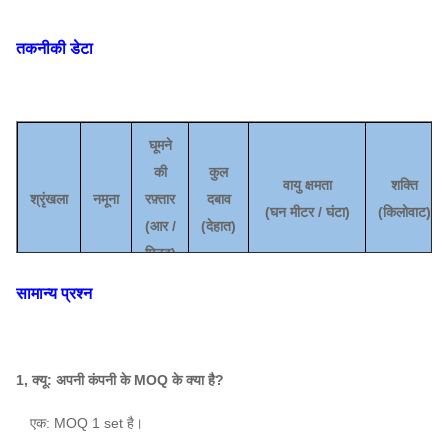
तकनीकी डेटा
घूमने
की
कुल
वायु क्षमता
शक्ति
श्रृंखला
नमूना
रफ़्तार
दबाव
(
घन मीटर / घंटा
)
(किलोवाट)
(
आर /
(
देहात
)
मिनट)
सामान्य प्रश्न
960
317
6D
~
~
4420
~
13353
1.5 ~ 4
1450
1139
1, क्यू: अपनी कंपनी के MOQ के क्या है?
730
376
8 घ
~
~
7968
~
29,344
3 ~ 18.5
एक: MOQ 1 set है।