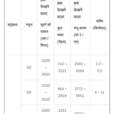
हवा
हवा
फेखने
फेखने
फेखने
वाला
वाला
वाला
शक्ति
श्रृंखला
नमूना
घूमने की
कुल
वायु क्षमता
(किलोवाट)
रफ़्तार
दबाव
(
एम 3 /
(
आर /
(
देहात
)
एच
)
मिनट)
2500
742 ~
2065 ~
2.2 ~
4D
~
2221
5564
5.5
3550
2240
964 ~
3772 ~
5D
~
4 ~ 11
2819
9851
3150
2000
1221
6737 ~