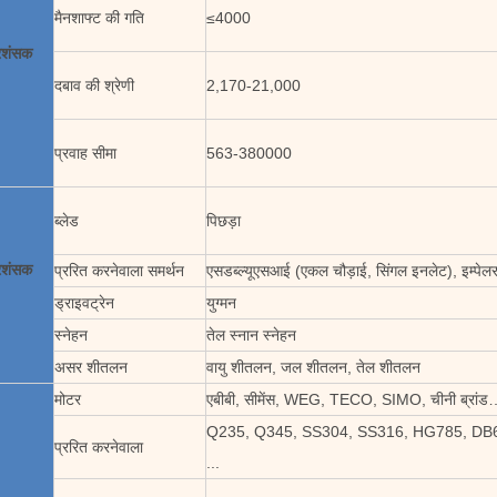
मैनशाफ्ट की गति
≤4000
्रशंसक
दबाव की श्रेणी
2,170-21,000
प्रवाह सीमा
563-380000
ब्लेड
पिछड़ा
्रशंसक
प्ररित करनेवाला समर्थन
एसडब्ल्यूएसआई (एकल चौड़ाई, सिंगल इनलेट), इम्पे
ड्राइवट्रेन
युग्मन
स्नेहन
तेल स्नान स्नेहन
असर शीतलन
वायु शीतलन, जल शीतलन, तेल शीतलन
मोटर
एबीबी, सीमेंस, WEG, TECO, SIMO, चीनी ब्रांड
Q235, Q345, SS304, SS316, HG785, DB
प्ररित करनेवाला
...