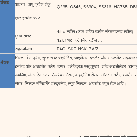
्रशंसक
आवरण, वायु प्रवेश शंकु,
Q235, Q345, SS304, SS316, HG785, DB
...
एयर इनलेट स्पंज
45 # स्टील (उच्च शक्ति कार्बन संरचनात्मक स्टील),
मुख्य शाफ्ट
42CrMo, स्टेनलेस स्टील ...
सहनशीलता
FAG, SKF, NSK, ZWZ…
सिस्टम बेस फ्रेम, सुरक्षात्मक स्क्रीनिंग, साइलेंसर, इनलेट और आउटलेट पाइपलाइ
्रशंसक
इनलेट और आउटलेट फ्लैग, डम्पर, इलेक्ट्रिक एक्ट्यूएटर, शॉक आइसोलेटर, डायफ्
कपलिंग, मोटर रेन कवर, टेम्परेचर सेंसर, वाइब्रेटिंग सेंसर, सॉफ्ट स्टार्टर, इन्वर्टर,
मोटर, सिस्टम मॉनिटरिंग इंस्ट्रूमेंट, ल्यूब सिस्टम, ओवरहेड ल्यूब टैंक आदि।