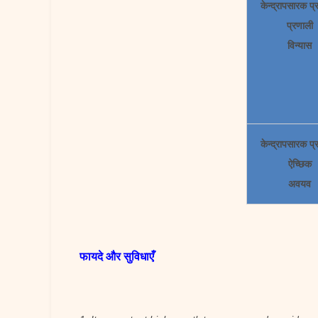
केन्द्रापसारक प
प्रणाली
विन्यास
केन्द्रापसारक प
ऐच्छिक
अवयव
फायदे और सुविधाएँ