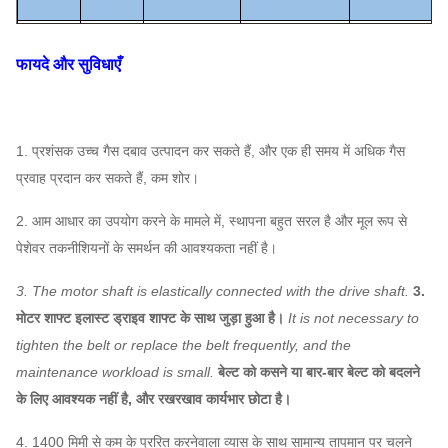
8 घ
1450
~
2900
3231
~
15,034
3297
~
14,28
फायदे और सुविधाएँ
9D
1450
4101
~
4597
4695
~
10717
9-10
10 डी
1450
4958
~
5840
6440
~
15,45
1. प्रशंसक उच्च गैस दबाव उत्पादन कर सकते हैं, और एक ही समय में अधिक गैस
प्रेरित
11.2D
960
~
1450
2705
~
7364
5990
~
21713
प्रवाह प्रदान कर सकते हैं, कम शोर।
ड्राफ्ट
ब्लोअर
12.5D
960
~
1450
3975
~
9229
8327
~
30,18
2. आम आधार का उपयोग करने के मामले में, स्थापना बहुत सरल है और मूल रूप से
पेशेवर तकनीशियनों के समर्थन की आवश्यकता नहीं है।
14D
960
~
1450
4249
~
11,668
11,699
~
4240
3. The motor shaft is elastically connected with the drive shaft.
3.
16D
960
~
1450
5575
~
15425
17463
~
63,30
मोटर शाफ्ट इलास्ट ड्राइव शाफ्ट के साथ जुड़ा हुआ है।
It is not necessary to
tighten the belt or replace the belt frequently, and the
maintenance workload is small.
बेल्ट को कसने या बार-बार बेल्ट को बदलने
के लिए आवश्यक नहीं है, और रखरखाव कार्यभार छोटा है।
4. 1400 मिमी से कम के प्ररित करनेवाला व्यास के साथ सामान्य तापमान पर चलने