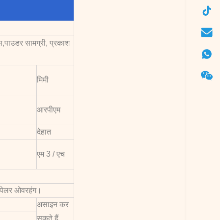
स,
पाउडर सामग्री,
प्रकाश
मिमी
आरपीएम
देहात
एम 3 / एच
म्पेलर ओवरहंग।
असाइन कर
सकते हैं