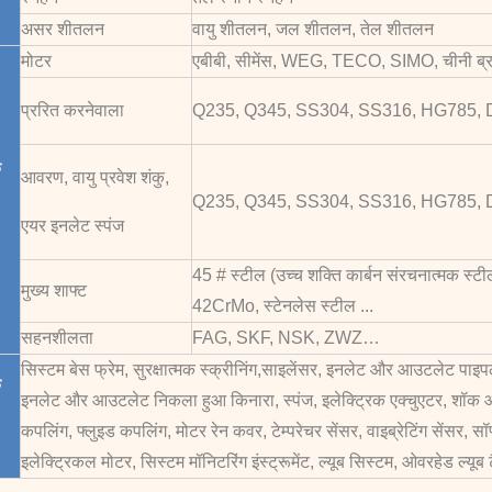
असर शीतलन
वायु शीतलन, जल शीतलन, तेल शीतलन
मोटर
एबीबी, सीमेंस, WEG, TECO, SIMO, चीनी ब्
प्ररित करनेवाला
Q235, Q345, SS304, SS316, HG785, D
क
आवरण, वायु प्रवेश शंकु,
Q235, Q345, SS304, SS316, HG785, D
एयर इनलेट स्पंज
45 # स्टील (उच्च शक्ति कार्बन संरचनात्मक स्टी
मुख्य शाफ्ट
42CrMo, स्टेनलेस स्टील ...
सहनशीलता
FAG, SKF, NSK, ZWZ…
सिस्टम बेस फ्रेम, सुरक्षात्मक स्क्रीनिंग,
साइलेंसर, इनलेट और आउटलेट पाइपल
क
इनलेट और आउटलेट निकला हुआ किनारा, स्पंज, इलेक्ट्रिक एक्चुएटर,
शॉक आ
कपलिंग, फ्लुइड कपलिंग, मोटर रेन कवर, टेम्परेचर सेंसर, वाइब्रेटिंग सेंसर, सॉफ्ट
इलेक्ट्रिकल मोटर, सिस्टम मॉनिटरिंग इंस्ट्रूमेंट, ल्यूब सिस्टम, ओवरहेड ल्यू