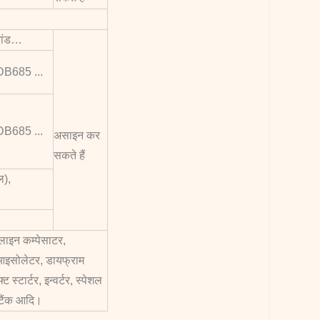
रांड…
B685 ...
B685 ...
असाइन कर
सकते हैं
ल),
ाइन कम्पेसाटर,
इसोलेटर, डायफ्राम
 स्टार्टर, इन्वर्टर, स्पेशल
ब टैंक आदि।