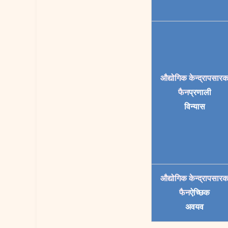
औद्योगिक केन्द्रापसार
फैन
प्रणाली
विन्यास
औद्योगिक केन्द्रापसार
फैन
ऐच्छिक
अवयव