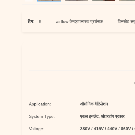
टैग:
सारक चिमटा प्रशंसक
airflow केन्द्रापसारक प्रशंसक
विस्फोट सबूत केन्द्
Application:
औद्योगिक वेंटिलेशन
System Type:
एकल इनलेट, ओवरहांग प्रकार
Voltage:
380V / 415V / 440V / 660V /