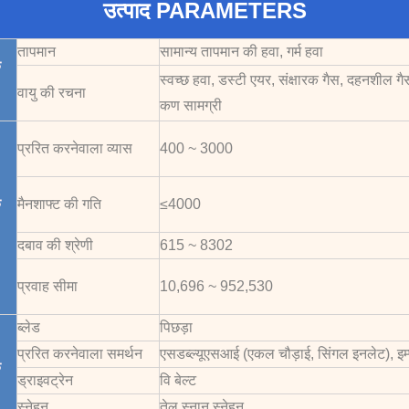
उत्पाद PARAMETERS
तापमान
सामान्य तापमान की हवा, गर्म हवा
क
स्वच्छ हवा
, डस्टी एयर,
संक्षारक गैस,
दहनशील गै
वायु की रचना
कण सामग्री
प्ररित करनेवाला व्यास
400 ~ 3000
क
मैनशाफ्ट की गति
≤4000
दबाव की श्रेणी
615 ~ 8302
प्रवाह सीमा
10,696 ~ 952,530
ब्लेड
पिछड़ा
प्ररित करनेवाला समर्थन
एसडब्ल्यूएसआई (एकल चौड़ाई, सिंगल इनलेट), इ
क
ड्राइवट्रेन
वि बेल्ट
स्नेहन
तेल स्नान स्नेहन