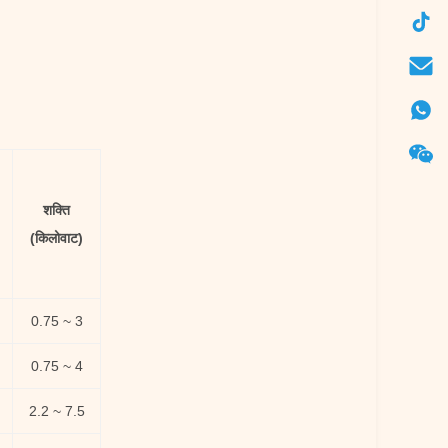
शक्ति
(किलोवाट)
0.75 ~ 3
0.75 ~ 4
2.2 ~ 7.5