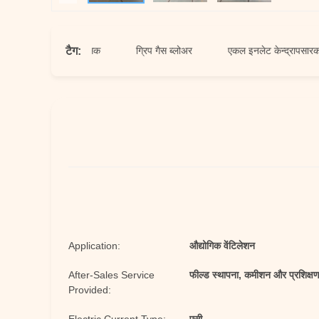
टैग:
ेन्द्रापसारक प्रशंसक
ग्रिप गैस ब्लोअर
एकल इनलेट केन्द्रापसारक प्रशंस
Application:
औद्योगिक वेंटिलेशन
After-Sales Service
फील्ड स्थापना, कमीशन और प्रशिक्ष
Provided: