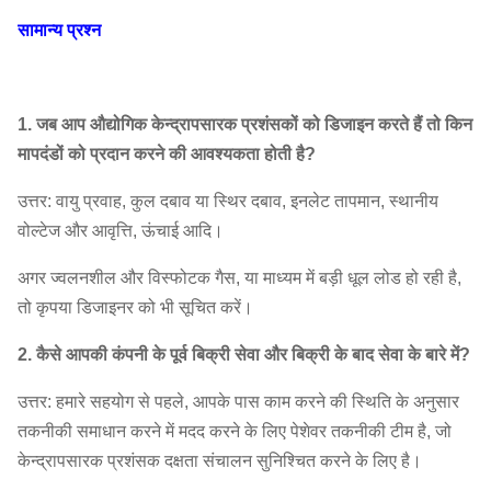
सामान्य प्रश्न
1600
354 ~
755 ~
3.15C
~
0.75 ~ 3
1880
3323
3150
1. जब आप औद्योगिक केन्द्रापसारक प्रशंसकों को डिजाइन करते हैं तो किन
मापदंडों को प्रदान करने की आवश्यकता होती है?
1250
345 ~
1184 ~
4C
~
0.75 ~ 4
उत्तर: वायु प्रवाह, कुल दबाव या स्थिर दबाव, इनलेट तापमान, स्थानीय
1933
5495
2500
वोल्टेज और आवृत्ति, ऊंचाई आदि।
अगर ज्वलनशील और विस्फोटक गैस, या माध्यम में बड़ी धूल लोड हो रही है,
1400
675 ~
2487 ~
2.2 ~
तो कृपया डिजाइनर को भी सूचित करें।
5C
~
1953
8623
7.5
6-12
2000
2. कैसे आपकी कंपनी के पूर्व बिक्री सेवा और बिक्री के बाद सेवा के बारे में?
ग्रिप
1000
गैस
344 ~
1776 ~
उत्तर: हमारे सहयोग से पहले, आपके पास काम करने की स्थिति के अनुसार
6.3C
~
1.1 ~ 11
फैन
1985
13,799
तकनीकी समाधान करने में मदद करने के लिए पेशेवर तकनीकी टीम है, जो
1600
केन्द्रापसारक प्रशंसक दक्षता संचालन सुनिश्चित करने के लिए है।