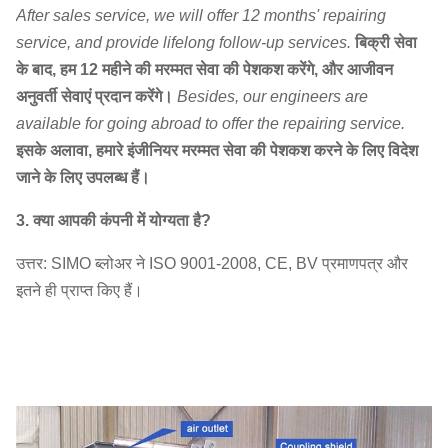
1120
547 ~
3554 ~
After sales service, we will offer 12 months' repairing
8C
~
3 ~ 7.5
1517
12074
service, and provide lifelong follow-up services.
बिक्री सेवा
1400
के बाद, हम 12 महीने की मरम्मत सेवा की पेशकश करेंगे, और आजीवन
अनुवर्ती सेवाएं प्रदान करेंगे।
Besides, our engineers are
800 ~
350 ~
2843 ~
10C
1.5 ~ 15
available for going abroad to offer the repairing service.
1250
1953
22075
इसके अलावा, हमारे इंजीनियर मरम्मत सेवा की पेशकश करने के लिए विदेश
400 ~
350 ~
7402 ~
जाने के लिए उपलब्ध हैं।
12.5C
2.2 ~ 22
1000
2043
56,902
3. क्या आपकी कंपनी में योग्यता है?
उत्तर: SIMO ब्लोअर ने ISO 9001-2008, CE, BV प्रमाणपत्र और
इतने ही प्राप्त किए हैं।