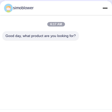
simoblower
6:17 AM
Good day, what product are you looking for?
भेजना
घर
उत्पादों
वीडियो
हमारे बारे में
कारखाना दौरा
गुणवत्ता नियंत्रण
हमसे संपर्क करें
एक उद्धरण का अनुरोध करें
समाचार