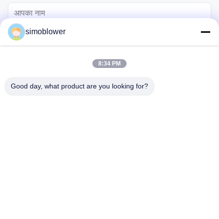
simoblower
8:34 PM
Good day, what product are you looking for?
भेजना
घर
उत्पादों
वीडियो
हमारे बारे में
कारखाना दौरा
गुणवत्ता नियंत्रण
हमसे संपर्क करें
एक उद्धरण का अनुरोध करें
समाचार