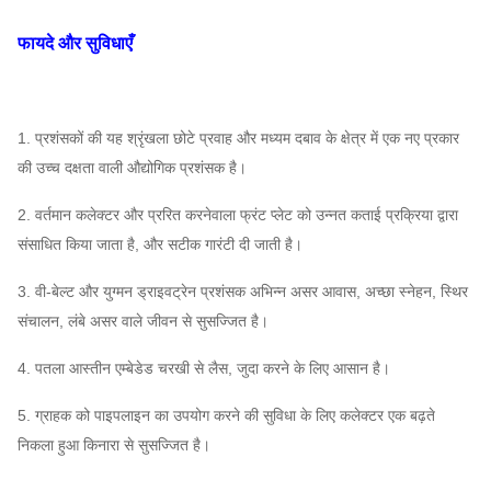
प्ररित करनेवाला
SS316, HG785, DB685 ...
फायदे और सुविधाएँ
केन्द्रापसारक
आवरण, वायु
प्रशंसक
असाइन
प्रवेश शंकु,
Q235, Q345, SS304,
प्रणाली
कर सकते
SS316, HG785, DB685 ...
1. प्रशंसकों की यह श्रृंखला छोटे प्रवाह और मध्यम दबाव के क्षेत्र में एक नए प्रकार
एयर इनलेट स्पंज
विन्यास
हैं
की उच्च दक्षता वाली औद्योगिक प्रशंसक है।
45 # स्टील (उच्च शक्ति कार्बन
2. वर्तमान कलेक्टर और प्ररित करनेवाला फ्रंट प्लेट को उन्नत कताई प्रक्रिया द्वारा
मुख्य शाफ्ट
संरचनात्मक स्टील), 42CrMo,
संसाधित किया जाता है, और सटीक गारंटी दी जाती है।
स्टेनलेस स्टील ...
सहनशीलता
FAG, SKF, NSK, ZWZ…
3. वी-बेल्ट और युग्मन ड्राइवट्रेन प्रशंसक अभिन्न असर आवास, अच्छा स्नेहन, स्थिर
सिस्टम बेस फ्रेम, सुरक्षात्मक स्क्रीनिंग, साइलेंसर, इनलेट और
संचालन, लंबे असर वाले जीवन से सुसज्जित है।
आउटलेट पाइपलाइन कम्पेसाटर,
केन्द्रापसारक
4. पतला आस्तीन एम्बेडेड चरखी से लैस, जुदा करने के लिए आसान है।
इनलेट और आउटलेट फ्लैग, डैम्पर, इलेक्ट्रिक एक्ट्यूएटर, शॉक
प्रशंसक
आइसोलेटर, डायफ्राम कपलिंग, फ्लुइड कपलिंग, मोटर रेन कवर,
5. ग्राहक को पाइपलाइन का उपयोग करने की सुविधा के लिए कलेक्टर एक बढ़ते
ऐच्छिक
टेम्परेचर सेंसर, वाइब्रेटिंग सेंसर, सॉफ्ट स्टार्टर, इन्वर्टर, स्पेशल
निकला हुआ किनारा से सुसज्जित है।
अवयव
इलेक्ट्रिकल मोटर, सिस्टम मॉनिटरिंग इंस्ट्रूमेंट, ल्यूब सिस्टम,