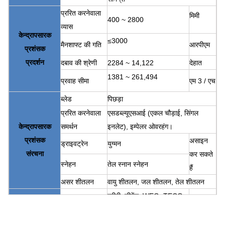
प्ररित करनेवाला
मिमी
400 ~ 2800
व्यास
केन्द्रापसारक
≤3000
मैनशाफ्ट की गति
आरपीएम
प्रशंसक
प्रदर्शन
दबाव की श्रेणी
2284 ~ 14,122
देहात
1381 ~ 261,494
प्रवाह सीमा
एम 3 / एच
ब्लेड
पिछड़ा
प्ररित करनेवाला
एसडब्ल्यूएसआई (एकल चौड़ाई, सिंगल
केन्द्रापसारक
समर्थन
इनलेट), इम्पेलर ओवरहंग।
प्रशंसक
असाइन
ड्राइवट्रेन
युग्मन
संरचना
कर सकते
स्नेहन
तेल स्नान स्नेहन
हैं
असर शीतलन
वायु शीतलन, जल शीतलन, तेल शीतलन
एबीबी, सीमेंस, WEG, TECO,
मोटर
SIMO, चीनी ब्रांड…
Q235, Q345, SS304,