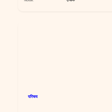
Noise:
ऐच्छिक
परिचय