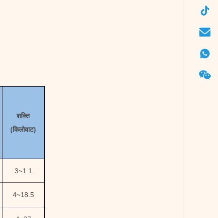
शक्ति
(किलोवाट)
3
~
1 1
4
~
18.5