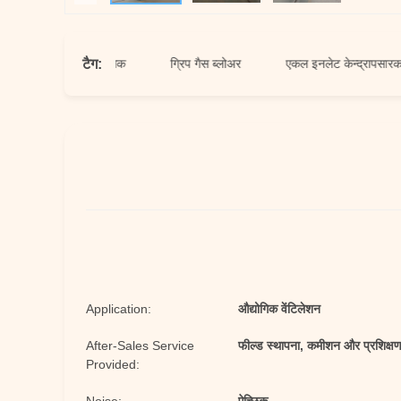
टैग:
ेन्द्रापसारक प्रशंसक
ग्रिप गैस ब्लोअर
एकल इनलेट केन्द्रापसारक प्रशंस
Application:
औद्योगिक वेंटिलेशन
After-Sales Service
फील्ड स्थापना, कमीशन और प्रशिक्ष
Provided: