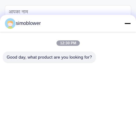
simoblower
12:30 PM
Good day, what product are you looking for?
भेजना
घर
उत्पादों
वीडियो
हमारे बारे में
कारखाना दौरा
गुणवत्ता नियंत्रण
हमसे संपर्क करें