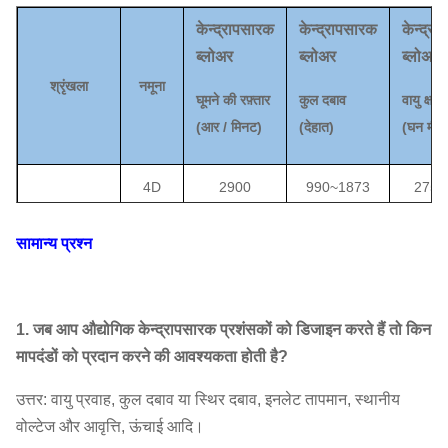
केन्द्रापसारक
केन्द्रापसारक
केन्द्र
ब्लोअर
ब्लोअर
ब्लोअर
श्रृंखला
नमूना
घूमने की रफ़्तार
कुल दबाव
वायु क्षमत
(
आर / मिनट)
(
देहात
)
(
घन मीटर
4D
2900
990
~
1873
2750
5D
2620
~
2900
1265
~
2265
4840
सामान्य प्रश्न
6D
2620
~
2850
1824
~
3148
8370
~
5-11
केन्द्रापसारक
8 घ
1820
~
1980
1726
~
2991
13780
1. जब आप औद्योगिक केन्द्रापसारक प्रशंसकों को डिजाइन करते हैं तो किन
ब्लोअर फैन
मापदंडों को प्रदान करने की आवश्यकता होती है?
9D
1740
~
1820
2000
~
3197
18,780
उत्तर: वायु प्रवाह, कुल दबाव या स्थिर दबाव, इनलेट तापमान, स्थानीय
12D
1450
3609
~
2471
37100
वोल्टेज और आवृत्ति, ऊंचाई आदि।