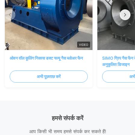
VIDEO
ओवन वॉल कूलिंग निकास डक्ट फ्ल्यू गैस ब्लोअर फैन
SIMO ग्रिप गैस फैन क
अनुकूलित डिजाइन
अभी पूछताछ करें
अभी
हमसे संपर्क करें
आप किसी भी समय हमसे संपर्क कर सकते हैं!