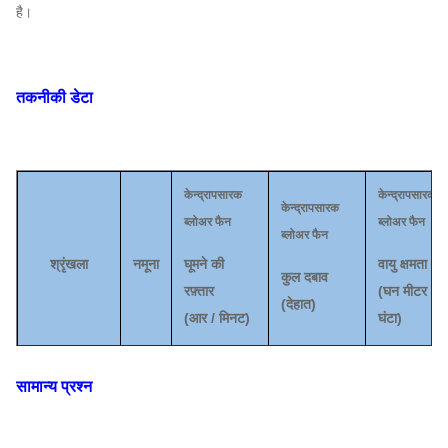
है।
तकनीकी डेटा
केन्द्रापसारक
केन्द्रापसारक
केन्द्रापसारक
ब्लोअर फैन
ब्लोअर फैन
ब्लोअर फैन
श्रृंखला
नमूना
घूमने की
वायु क्षमता
कुल दबाव
रफ़्तार
(
घन मीटर /
(
देहात
)
(
आर / मिनट)
घंटा
)
6D
1800
~
2400
1785
~
4325
2403
~
683
सामान्य प्रश्न
6-03
7
केन्द्रापसारक
1500
~
2020
187
~
4178
3180
~
912