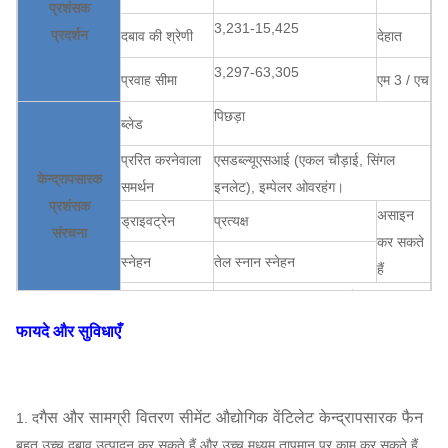
प्रशंसक
3,231-15,425
प्रदर्शन
दबाव की श्रेणी
देहात
3,297-63,305
प्रवाह सीमा
एम 3 / एच
पिछड़ा
ब्लेड
प्ररित करनेवाला
एसडब्ल्यूएसआई (एकल चौड़ाई, सिंगल
केन्द्रापसारक
समर्थन
इनलेट), इम्पेलर ओवरहंग।
प्रशंसक
असाइन
ड्राइवट्रेन
प्रत्यक्ष
संरचना
कर सकते
स्नेहन
तेल स्नान स्नेहन
हैं
असर शीतलन
वायु शीतलन, जल शीतलन, तेल शीतलन
एबीबी, सीमेंस, WEG, TECO,
फायदे और सुविधाएँ
मोटर
SIMO, चीनी ब्रांड…
Q235, Q345, SS304,
प्ररित करनेवाला
SS316, HG785, DB685 ...
गैस और सामग्री वितरण सीमेंट औद्योगिक वेंटिलेट केन्द्रापसारक फैन
1. द
आवरण, वायु
केन्द्रापसारक
बहुत उच्च दबाव उत्पादन कर सकते हैं और उच्च मध्यम तापमान पर काम कर सकते हैं,