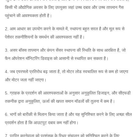
प्रवेश शंकु,
प्रशंसक
Q235, Q345, SS304,
असाइन
किसी भी औद्योगिक अवसर के लिए उपयुक्त जहां उच्च दबाव और उच्च तापमान गैस
प्रणाली
SS316, HG785, DB685 ...
कर सकते
पहुंचाने की आवश्यकता होती है।
एयर इनलेट स्पंज
विन्यास
हैं
2. आम आधार का उपयोग करने के मामले में, स्थापना बहुत सरल है और मूल रूप से
45 # स्टील (उच्च शक्ति कार्बन
पेशेवर तकनीशियनों के समर्थन की आवश्यकता नहीं है।
मुख्य शाफ्ट
संरचनात्मक स्टील), 42CrMo,
स्टेनलेस स्टील ...
3. असर बॉक्स तापमान और कंपन सेंसर स्थापना की स्थिति के साथ आरक्षित है, जो
सहनशीलता
FAG, SKF, NSK, ZWZ…
फैन ऑपरेशन मॉनिटरिंग डिवाइस को आसानी से स्थापित कर सकता है।
सिस्टम बेस फ्रेम, सुरक्षात्मक स्क्रीनिंग, साइलेंसर, इनलेट और
4. जब एयरफ्लो प्रतिरोध बढ़ जाता है, तो मोटर लोड स्वचालित रूप से कम हो जाएगा
आउटलेट पाइपलाइन कम्पेसाटर,
केन्द्रापसारक
और मोटर जला नहीं जाएगा।
इनलेट और आउटलेट फ्लैग, डम्पर, इलेक्ट्रिक एक्ट्यूएटर, शॉक
प्रशंसक
आइसोलेटर, डायफ्राम कपलिंग, फ्लुइड कपलिंग, मोटर रेन कवर,
5. ग्राहक के प्रदर्शन की आवश्यकताओं के अनुसार अनुकूलित डिजाइन, और सीएफडी
ऐच्छिक
टेम्परेचर सेंसर, वाइब्रेटिंग सेंसर, सॉफ्ट स्टार्टर, इन्वर्टर, स्पेशल
तकनीक द्वारा अनुकूलित, ऊर्जा की खपत समान मॉडलों की तुलना में कम है।
अवयव
इलेक्ट्रिकल मोटर, सिस्टम मॉनिटरिंग इंस्ट्रूमेंट, ल्यूब सिस्टम,
ओवरहेड ल्यूब टैंक आदि।
6. भागों को बारीकी से मिलान किया जाता है और यह सुनिश्चित करने के लिए अच्छा सील
प्रदर्शन होता है कि आउटपुट दबाव कम नहीं होगा।
7. प्ररित करनेवाला को प्रशंसक के स्थिर संचालन को सुनिश्चित करने के लिए