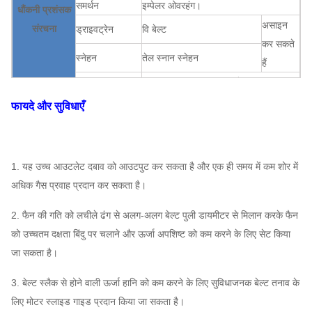
समर्थन
इम्पेलर ओवरहंग।
धौंकनी प्रशंसक
असाइन
संरचना
ड्राइवट्रेन
वि बेल्ट
कर सकते
स्नेहन
तेल स्नान स्नेहन
हैं
असर शीतलन
वायु शीतलन, जल शीतलन, तेल शीतलन
एबीबी, सीमेंस, WEG, TECO,
फायदे और सुविधाएँ
मोटर
SIMO, चीनी ब्रांड…
Q235, Q345, SS304,
प्ररित करनेवाला
SS316, HG785, DB685 ...
1. यह उच्च आउटलेट दबाव को आउटपुट कर सकता है और एक ही समय में कम शोर में
आवरण, वायु प्रवेश
अधिक गैस प्रवाह प्रदान कर सकता है।
धौंकनी प्रशंसक
शंकु,
Q235, Q345, SS304,
असाइन
प्रणाली
2. फैन की गति को लचीले ढंग से अलग-अलग बेल्ट पुली डायमीटर से मिलान करके फैन
SS316, HG785, DB685 ...
कर सकते
विन्यास
एयर इनलेट स्पंज
को उच्चतम दक्षता बिंदु पर चलाने और ऊर्जा अपशिष्ट को कम करने के लिए सेट किया
हैं
जा सकता है।
45 # स्टील (उच्च शक्ति कार्बन
मुख्य शाफ्ट
संरचनात्मक स्टील), 42CrMo,
3. बेल्ट स्लैक से होने वाली ऊर्जा हानि को कम करने के लिए सुविधाजनक बेल्ट तनाव के
स्टेनलेस स्टील ...
लिए मोटर स्लाइड गाइड प्रदान किया जा सकता है।