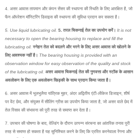
सहनशीलता
FAG, SKF, NSK, ZWZ…
4. असर आवास तापमान और कंपन सेंसर की स्थापना की स्थिति के लिए आरक्षित है, जो
सिस्टम बेस फ्रेम, सुरक्षात्मक स्क्रीनिंग, साइलेंसर, इनलेट और
फैन ऑपरेशन मॉनिटरिंग डिवाइस की स्थापना की सुविधा प्रदान कर सकता है।
आउटलेट पाइपलाइन कम्पेसाटर,
धौंकनी प्रशंसक
इनलेट और आउटलेट फ्लैग, डैम्पर, इलेक्ट्रिक एक्ट्यूएटर, शॉक
5. Use liquid lubricating oil.
5. तरल चिकनाई तेल का उपयोग करें।
It is not
ऐच्छिक
आइसोलेटर, डायफ्राम कपलिंग, फ्लुइड कपलिंग, मोटर रेन कवर,
necessary to open the bearing housing to replace and fill the
अवयव
टेम्परेचर सेंसर, वाइब्रेटिंग सेंसर, सॉफ्ट स्टार्टर, इन्वर्टर, स्पेशल
lubricating oil.
स्नेहन तेल को बदलने और भरने के लिए असर आवास को खोलने के
इलेक्ट्रिकल मोटर, सिस्टम मॉनिटरिंग इंस्ट्रूमेंट, ल्यूब सिस्टम,
लिए आवश्यक नहीं है।
The bearing housing is provided with an
ओवरहेड ल्यूब टैंक आदि।
observation window for easy observation of the quality and stock
of the lubricating oil.
असर आवास चिकनाई तेल की गुणवत्ता और स्टॉक के आसान
अवलोकन के लिए एक अवलोकन खिड़की के साथ प्रदान किया जाता है।
6. असर आवास में भूलभुलैया यांत्रिक मुहर, अंदर अद्वितीय एंटी-लीकेज डिजाइन, शीर्ष
पर वेंट छेद, और संयुक्त में सीलिंग ग्रीस का उपयोग किया जाता है, जो असर वाले छेद में
तेल रिसाव की संभावना को पूरी तरह से समाप्त कर देता है।
7. उपचार की घोषणा के बाद, वेल्डिंग के दौरान उत्पन्न संरचना का आंतरिक तनाव पूरी
तरह से समाप्त हो सकता है यह सुनिश्चित करने के लिए कि प्ररित करनेवाला रेंगना और