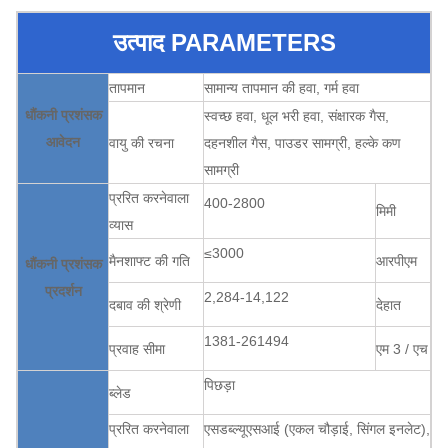
उत्पाद PARAMETERS
तापमान
सामान्य तापमान की हवा, गर्म हवा
धौंकनी प्रशंसक
स्वच्छ हवा, धूल भरी हवा, संक्षारक गैस,
आवेदन
वायु की रचना
दहनशील गैस, पाउडर सामग्री, हल्के कण
सामग्री
प्ररित करनेवाला
400-2800
मिमी
व्यास
≤3000
मैनशाफ्ट की गति
आरपीएम
धौंकनी प्रशंसक
प्रदर्शन
2,284-14,122
दबाव की श्रेणी
देहात
1381-261494
प्रवाह सीमा
एम 3 / एच
पिछड़ा
ब्लेड
प्ररित करनेवाला
एसडब्ल्यूएसआई (एकल चौड़ाई, सिंगल इनलेट),