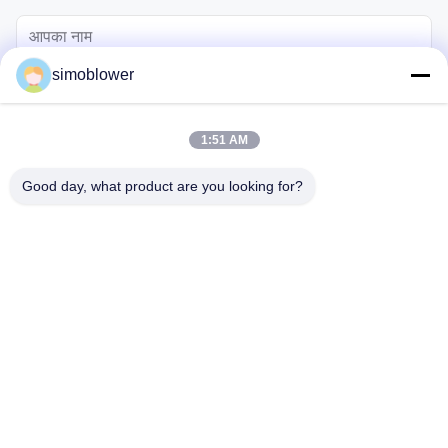
simoblower
1:51 AM
Good day, what product are you looking for?
भेजना
घर
उत्पादों
वीडियो
हमारे बारे में
कारखाना दौरा
गुणवत्ता नियंत्रण
हमसे संपर्क करें