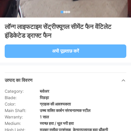
लॉन्ग लाइफटाइम सेंट्रीफ्यूगल सीमेंट फैन वेंटिलेट
इंडिकेटेड ड्राफ्ट फैन
अभी पूछताछ करें
उत्पाद का विवरण
Category:
ब्लोअर
Blade:
पिछड़ा
Color:
ग्राहक की आवश्यकता
Main Shaft:
उच्च शक्ति कार्बन संरचनात्मक स्टील
Warranty:
1 साल
Medium:
स्वच्छ हवा / धूल भरी हवा
High Light:
मजबूर मसौदा प्रशंसक
,
केन्द्रापसारक हवा धौंकनी