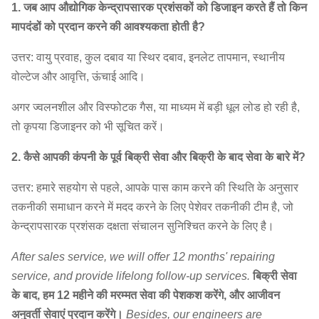
13C
1. जब आप औद्योगिक केन्द्रापसारक प्रशंसकों को डिजाइन करते हैं तो किन
है
7248
113,
मापदंडों को प्रदान करने की आवश्यकता होती है?
960 ~ 1450
2496 ~
3900
14C
उत्तर: वायु प्रवाह, कुल दबाव या स्थिर दबाव, इनलेट तापमान, स्थानीय
है
8406
141
वोल्टेज और आवृत्ति, ऊंचाई आदि।
1657 ~
36,60
15 सी
730 ~ 1450
अगर ज्वलनशील और विस्फोटक गैस, या माध्यम में बड़ी धूल लोड हो रही है,
9650
172,
तो कृपया डिजाइनर को भी सूचित करें।
1885 ~
44,30
16C
730 ~ 1450
2. कैसे आपकी कंपनी के पूर्व बिक्री सेवा और बिक्री के बाद सेवा के बारे में?
10980
211,
उत्तर: हमारे सहयोग से पहले, आपके पास काम करने की स्थिति के अनुसार
2128 ~
5320
6-06
17C
730 ~ 960
तकनीकी समाधान करने में मदद करने के लिए पेशेवर तकनीकी टीम है, जो
5433
168,
केन्द्रापसारक प्रशंसक दक्षता संचालन सुनिश्चित करने के लिए है।
केन्द्रापसारक
2386 ~
6310
प्रशंसक
18C
730 ~ 960
After sales service, we will offer 12 months' repairing
6091
199,
service, and provide lifelong follow-up services.
बिक्री सेवा
के बाद, हम 12 महीने की मरम्मत सेवा की पेशकश करेंगे, और आजीवन
2658 ~
7420
19C
730 ~ 960
अनुवर्ती सेवाएं प्रदान करेंगे।
Besides, our engineers are
6787
234