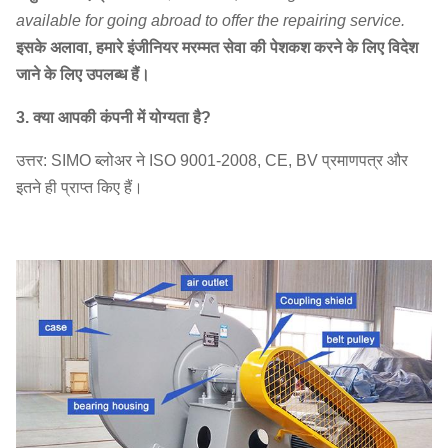
available for going abroad to offer the repairing service.
2946 ~
86,70
इसके अलावा, हमारे इंजीनियर मरम्मत सेवा की पेशकश करने के लिए विदेश
20C
730 ~ 960
7520
273,
जाने के लिए उपलब्ध हैं।
2050 ~
79,50
3. क्या आपकी कंपनी में योग्यता है?
21C
580 ~ 960 है
8290
316,
उत्तर: SIMO ब्लोअर ने ISO 9001-2008, CE, BV प्रमाणपत्र और
2250 ~
92,20
इतने ही प्राप्त किए हैं।
22C
580 ~ 960 है
9099
363,
2567 ~
1120
23.5C
580 ~ 960 है
10380
443,
6794 ~
1340
25C
580 ~ 730 रु
6464
406,
2236 ~
1320
26.5C
480 ~ 730
7633
483,