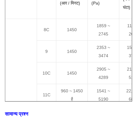
(आर / मिनट)
(Pa)
घंटा)
1859 ~
1100
8C
1450
2745
264
2353 ~
1570
9
1450
3474
375
2905 ~
2150
10C
1450
4289
515
960 ~ 1450
1541 ~
22,70
11C
है
5190
685
960 ~ 1450
1834 ~
2460
सामान्य प्रश्न
12C
है
6176
890
960 ~ 1450
2152 ~
3120