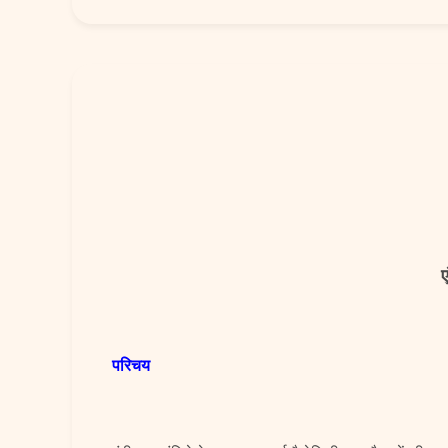
ए
परिचय