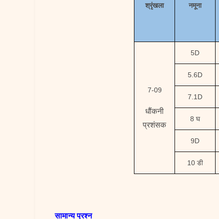
श्रृंखला
नमूना
5D
5.6D
7-09
7.1D
धौंकनी
8 घ
प्रशंसक
9D
10 डी
सामान्य प्रश्न