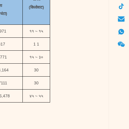
ता
(किलोवाट)
घंटा
)
8971
११ ~ १५
817
1 1
,771
१५ ~ ३०
3,164
30
7111
30
6,478
४५ ~ ५५