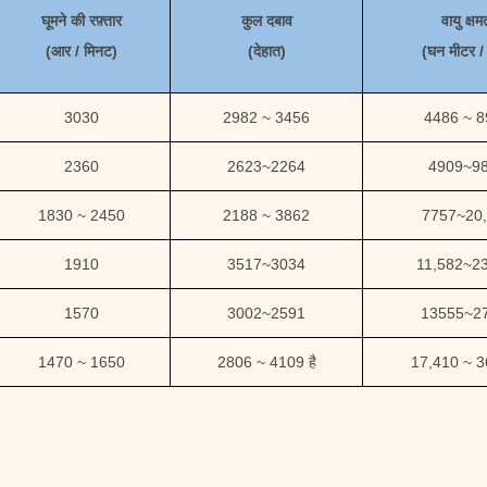
घूमने की रफ़्तार
कुल दबाव
वायु क्षम
(
आर / मिनट)
(
देहात
)
(
घन मीटर / 
3030
2982 ~ 3456
4486 ~ 
2360
2623
~
2264
4909
~
9
1830 ~ 2450
2188 ~ 3862
7757
~
20
1910
3517
~
3034
11,582
~
2
1570
3002
~
2591
13555
~
2
1470 ~ 1650
2806 ~ 4109 है
17,410
~
3