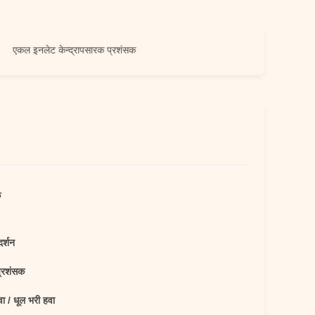
नलेट केन्द्रापसारक प्रशंसक
क
दर्शन
प्रशंसक
वा / धूल भरी हवा