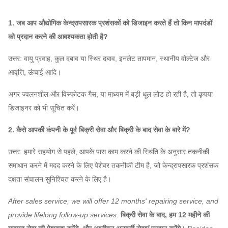
3.2A
2900
1300
3517
1. जब आप औद्योगिक केन्द्रापसारक प्रशंसकों को डिजाइन करते हैं तो किन मापदंडों
1450 ~
247 ~
1332
~
को प्रदान करने की आवश्यकता होती है?
3.6A
१
2900
1578
5268
उत्तर: वायु प्रवाह, कुल दबाव या स्थिर दबाव, इनलेट तापमान, स्थानीय वोल्टेज और
4-09
1450 ~
329 ~
2006
~
आवृत्ति, ऊंचाई आदि।
4 ए
केन्द्रापसारक
2900
2014
7419
अगर ज्वलनशील और विस्फोटक गैस, या माध्यम में बड़ी धूल लोड हो रही है, तो कृपया
ब्लोअर फैन
डिजाइनर को भी सूचित करें।
1450 ~
416 ~
2856
~
4.5A
2900
2554
10562
2. कैसे आपकी कंपनी के पूर्व बिक्री सेवा और बिक्री के बाद सेवा के बारे में?
1450 ~
502 ~
3864
5 ए
२
उत्तर: हमारे सहयोग से पहले, आपके पास काम करने की स्थिति के अनुसार तकनीकी
2900
3187
~
15,456
समाधान करने में मदद करने के लिए पेशेवर तकनीकी टीम है, जो केन्द्रापसारक प्रशंसक
दक्षता संचालन सुनिश्चित करने के लिए है।
960 ~
317 ~
4420
~
6A
1
1450 है
1139
13353
After sales service, we will offer 12 months' repairing service, and
provide lifelong follow-up services.
बिक्री सेवा के बाद, हम 12 महीने की