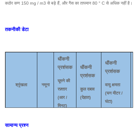
कठोर कण 150 mg / m3 से बड़े हैं, और गैस का तापमान 80 ° C से अधिक नहीं है।
तकनीकी डेटा
धौंकनी
धौंकनी
प्रशंसक
धौंकनी
प्रशंसक
प्रशंसक
घूमने की
श्रृंखला
नमूना
वायु क्षमता
रफ़्तार
कुल दबाव
(
(
घन मीटर /
(
आर /
(
देहात
)
घंटा
)
मिनट)
2.8A
2900
994
~
606
1131
~
2356
सामान्य प्रश्न
1450 ~
198 ~
844
~