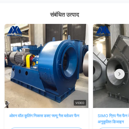
संबंधित उत्पाद
VIDEO
ओवन वॉल कूलिंग निकास डक्ट फ्ल्यू गैस ब्लोअर फैन
SIMO ग्रिप गैस फैन क
अनुकूलित डिजाइन