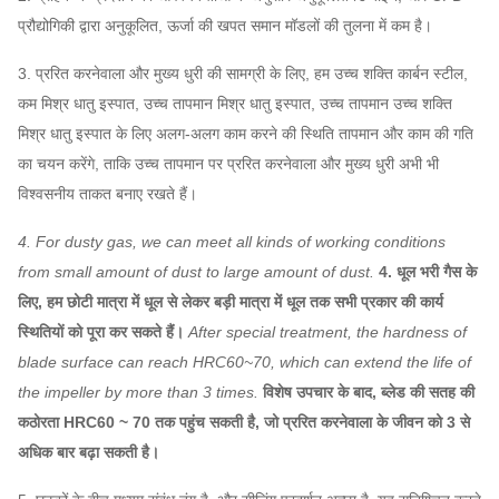
45 # स्टील (उच्च शक्ति कार्बन
प्रौद्योगिकी द्वारा अनुकूलित, ऊर्जा की खपत समान मॉडलों की तुलना में कम है।
मुख्य शाफ्ट
संरचनात्मक स्टील), 42CrMo,
3. प्ररित करनेवाला और मुख्य धुरी की सामग्री के लिए, हम उच्च शक्ति कार्बन स्टील,
स्टेनलेस स्टील ...
कम मिश्र धातु इस्पात, उच्च तापमान मिश्र धातु इस्पात, उच्च तापमान उच्च शक्ति
सहनशीलता
FAG, SKF, NSK, ZWZ…
मिश्र धातु इस्पात के लिए अलग-अलग काम करने की स्थिति तापमान और काम की गति
सिस्टम बेस फ्रेम, सुरक्षात्मक स्क्रीनिंग, साइलेंसर, इनलेट और
का चयन करेंगे, ताकि उच्च तापमान पर प्ररित करनेवाला और मुख्य धुरी अभी भी
आउटलेट पाइपलाइन कम्पेसाटर,
विश्वसनीय ताकत बनाए रखते हैं।
धौंकनी प्रशंसक
इनलेट और आउटलेट फ्लैग, डैम्पर, इलेक्ट्रिक एक्ट्यूएटर, शॉक
ऐच्छिक
आइसोलेटर, डायफ्राम कपलिंग, फ्लुइड कपलिंग, मोटर रेन कवर,
4. For dusty gas, we can meet all kinds of working conditions
अवयव
टेम्परेचर सेंसर, वाइब्रेटिंग सेंसर, सॉफ्ट स्टार्टर, इन्वर्टर, स्पेशल
from small amount of dust to large amount of dust.
4. धूल भरी गैस के
इलेक्ट्रिकल मोटर, सिस्टम मॉनिटरिंग इंस्ट्रूमेंट, ल्यूब सिस्टम,
लिए, हम छोटी मात्रा में धूल से लेकर बड़ी मात्रा में धूल तक सभी प्रकार की कार्य
ओवरहेड ल्यूब टैंक आदि।
स्थितियों को पूरा कर सकते हैं।
After special treatment, the hardness of
blade surface can reach HRC60~70, which can extend the life of
the impeller by more than 3 times.
विशेष उपचार के बाद, ब्लेड की सतह की
कठोरता HRC60 ~ 70 तक पहुंच सकती है, जो प्ररित करनेवाला के जीवन को 3 से
अधिक बार बढ़ा सकती है।