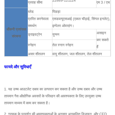
22889-121114
प्रवाह सीमा
एम 3 / एच
ब्लेड
पिछड़ा
प्ररित करनेवाला
एसडब्ल्यूएसआई (एकल चौड़ाई, सिंगल इनलेट),
समर्थन
इम्पेलर ओवरहंग।
धौंकनी प्रशंसक
असाइन
ड्राइवट्रेन
युग्मन
संरचना
कर सकते
स्नेहन
तेल स्नान स्नेहन
हैं
असर शीतलन
वायु शीतलन, जल शीतलन, तेल शीतलन
एबीबी, सीमेंस, WEG, TECO,
मोटर
फायदे और सुविधाएँ
SIMO, चीनी ब्रांड…
Q235, Q345, SS304,
प्ररित करनेवाला
SS316, HG785, DB685 ...
1. यह उच्च आउटलेट दबाव का उत्पादन कर सकता है और उच्च दबाव और उच्च
आवरण, वायु प्रवेश
धौंकनी प्रशंसक
तापमान गैस औद्योगिक अवसरों के परिवहन की आवश्यकता के लिए उपयुक्त उच्च
शंकु,
Q235, Q345, SS304,
असाइन
प्रणाली
तापमान माध्यम में काम कर सकता है।
SS316, HG785, DB685 ...
कर सकते
विन्यास
एयर इनलेट स्पंज
हैं
2. ग्राहक के प्रदर्शन की आवश्यकताओं के अनुसार अनुकूलित डिजाइन, और CFD