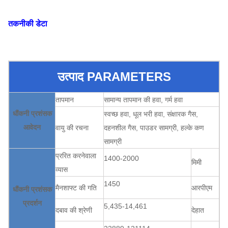
तकनीकी डेटा
उत्पाद PARAMETERS
तापमान
सामान्य तापमान की हवा, गर्म हवा
धौंकनी प्रशंसक
स्वच्छ हवा, धूल भरी हवा, संक्षारक गैस,
आवेदन
वायु की रचना
दहनशील गैस, पाउडर सामग्री, हल्के कण
सामग्री
प्ररित करनेवाला
1400-2000
मिमी
व्यास
1450
मैनशाफ्ट की गति
आरपीएम
धौंकनी प्रशंसक
प्रदर्शन
5,435-14,461
दबाव की श्रेणी
देहात