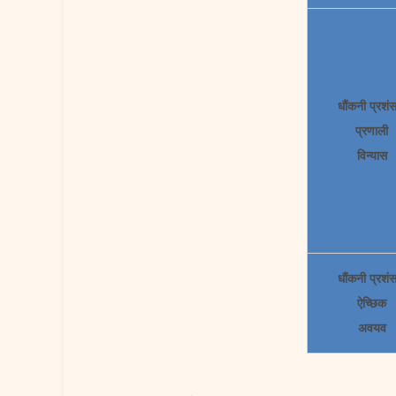
धौंकनी प्रशं
प्रणाली
विन्यास
धौंकनी प्रशं
ऐच्छिक
अवयव