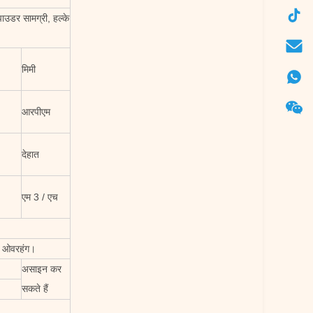
पाउडर सामग्री, हल्के
मिमी
आरपीएम
देहात
एम 3 / एच
लर ओवरहंग।
असाइन कर
सकते हैं