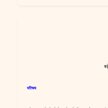
बड
परिचय