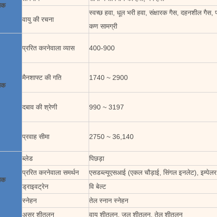
सक
स्वच्छ हवा, धूल भरी हवा, संक्षारक गैस, दहनशील गैस, 
वायु की रचना
कण सामग्री
प्ररित करनेवाला व्यास
400-900
मैनशाफ्ट की गति
1740 ~ 2900
सक
दबाव की श्रेणी
990 ~ 3197
प्रवाह सीमा
2750 ~ 36,140
ब्लेड
पिछड़ा
प्ररित करनेवाला समर्थन
एसडब्ल्यूएसआई (एकल चौड़ाई, सिंगल इनलेट), इम्पे
सक
ड्राइवट्रेन
वि बेल्ट
स्नेहन
तेल स्नान स्नेहन
असर शीतलन
वायु शीतलन, जल शीतलन, तेल शीतलन