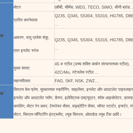
मोटर
एबीबी, सीमेंस, WEG, TECO, SIMO, चीनी ब्रांड
Q235, Q345, SS304, SS316, HG785, DB
प्ररित करनेवाला
...
सक
आवरण, वायु प्रवेश शंकु,
Q235, Q345, SS304, SS316, HG785, DB
...
एयर इनलेट स्पंज
45 # स्टील (उच्च शक्ति कार्बन संरचनात्मक स्टील),
मुख्य शाफ्ट
42CrMo, स्टेनलेस स्टील ...
सहनशीलता
FAG, SKF, NSK, ZWZ…
सिस्टम बेस फ्रेम, सुरक्षात्मक स्क्रीनिंग, साइलेंसर, इनलेट और आउटलेट पाइपलाइन
सक
इनलेट और आउटलेट फ्लैग, डैम्पर, इलेक्ट्रिक एक्ट्यूएटर, शॉक आइसोलेटर, डायफ्
कपलिंग, मोटर रेन कवर, टेम्परेचर सेंसर, वाइब्रेटिंग सेंसर, सॉफ्ट स्टार्टर, इन्वर्टर, 
मोटर, सिस्टम मॉनिटरिंग इंस्ट्रूमेंट, ल्यूब सिस्टम, ओवरहेड ल्यूब टैंक आदि।