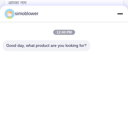
simoblower
12:40 PM
Good day, what product are you looking for?
भेजना
घर
उत्पादों
वीडियो
हमारे बारे में
कारखाना दौरा
गुणवत्ता नियंत्रण
हमसे संपर्क करें
एक उद्धरण का अनुरोध करें
समाचार