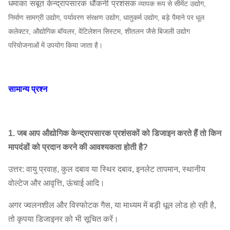
धमाका सबूत केन्द्रापसारक धौंकनी प्रशंसक
व्यापक रूप से सीमेंट उद्योग,
6D
1450
4420
~
13353
1
1139
निर्माण सामग्री उद्योग, पर्यावरण संरक्षण उद्योग, धातुकर्म उद्योग, बड़े पैमाने पर धूल
है
कलेक्टर, औद्योगिक बॉयलर, वेंटिलेशन सिस्टम, शीतलन जैसे बिजली उद्योग
4-09
730 ~
376 ~
परियोजनाओं में उपयोग किया जाता है।
8 घ
7968
~
29,344
3 
1450
2032
केन्द्रापसारक
ब्लोअर फैन
10
730 ~
637 ~
20360 ~
7.
सामान्य प्रश्न
डी
1450
3202
56605 है
730 ~
919 ~
1
12D
35,182
~
64759
960
2013
1. जब आप औद्योगिक केन्द्रापसारक प्रशंसकों को डिजाइन करते हैं तो किन
मापदंडों को प्रदान करने की आवश्यकता होती है?
उत्तर: वायु प्रवाह, कुल दबाव या स्थिर दबाव, इनलेट तापमान, स्थानीय
वोल्टेज और आवृत्ति, ऊंचाई आदि।
अगर ज्वलनशील और विस्फोटक गैस, या माध्यम में बड़ी धूल लोड हो रही है,
तो कृपया डिजाइनर को भी सूचित करें।