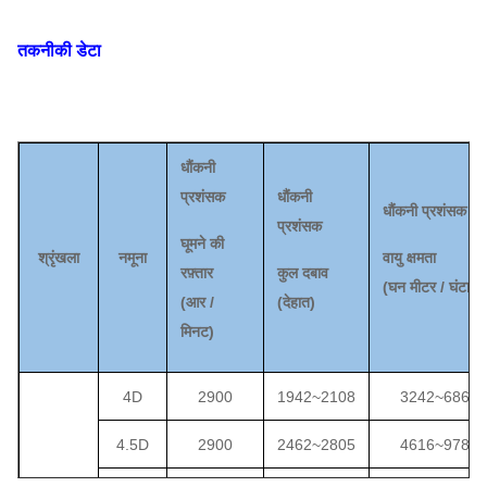
तकनीकी डेटा
धौंकनी
प्रशंसक
धौंकनी
धौंकनी प्रशंसक
प्रशंसक
घूमने की
श्रृंखला
नमूना
वायु क्षमता
रफ़्तार
कुल दबाव
(
घन मीटर / घंटा
)
(
आर /
(
देहात
)
मिनट)
4D
2900
1942
~
2108
3242
~
6869
4.5D
2900
2462
~
2805
4616
~
9781