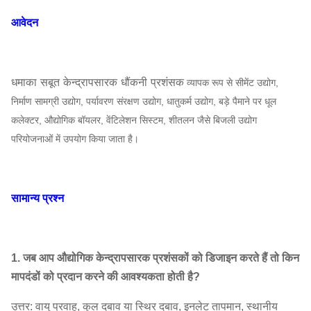
5D
2900
3030
~
3375
6333
~
13417
आवेदन
5.6D
2900
3805
~
4227
8897
~
18847
6.3D
1450
1206
~
1373
6334
~
13,419
धमाका सबूत केन्द्रापसारक धौंकनी प्रशंसक
व्यापक रूप से सीमेंट उद्योग,
7.1D
1450
1530
~
1746
9066
~
19,208
8-12
निर्माण सामग्री उद्योग, पर्यावरण संरक्षण उद्योग, धातुकर्म उद्योग, बड़े पैमाने पर धूल
कलेक्टर, औद्योगिक बॉयलर, वेंटिलेशन सिस्टम, शीतलन जैसे बिजली उद्योग
धौंकनी
8 घ
1450
1942
~
2216
12,969
~
25,05
परियोजनाओं में उपयोग किया जाता है।
प्रशंसक
9D
1450
2462
~
2805
18466
~
39,12
10 डी
1450
3030
~
3462
25330
~
53,66
सामान्य प्रश्न
11.2D
960
~
1450
1667
~
4345
23,561
~
75,39
12.5D
730
~
960
1206
~
2305
24,907
~
69,39
1. जब आप औद्योगिक केन्द्रापसारक प्रशंसकों को डिजाइन करते हैं तो किन
मापदंडों को प्रदान करने की आवश्यकता होती है?
14D
730
~
960
1510
~
2972
34,993
~
9749
उत्तर: वायु प्रवाह, कुल दबाव या स्थिर दबाव, इनलेट तापमान, स्थानीय
16D
730
~
960
1971
~
3884
52,234
~
145,5